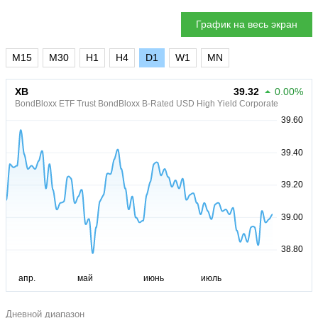
График на весь экран
M15
M30
H1
H4
D1
W1
MN
XB
39.32
0.00%
BondBloxx ETF Trust BondBloxx B-Rated USD High Yield Corporate
Дневной диапазон