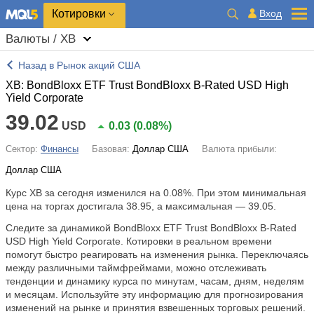
Котировки
Вход
Валюты / XB
Назад в Рынок акций США
XB: BondBloxx ETF Trust BondBloxx B-Rated USD High
Yield Corporate
39.02
USD
0.03
(
0.08%
)
Сектор:
Финансы
Базовая:
Доллар США
Валюта прибыли:
Доллар США
Курс XB за сегодня изменился на
0.08%
. При этом минимальная
цена на торгах достигала 38.95, а максимальная — 39.05.
Следите за динамикой BondBloxx ETF Trust BondBloxx B-Rated
USD High Yield Corporate. Котировки в реальном времени
помогут быстро реагировать на изменения рынка. Переключаясь
между различными таймфреймами, можно отслеживать
тенденции и динамику курса по минутам, часам, дням, неделям
и месяцам. Используйте эту информацию для прогнозирования
изменений на рынке и принятия взвешенных торговых решений.