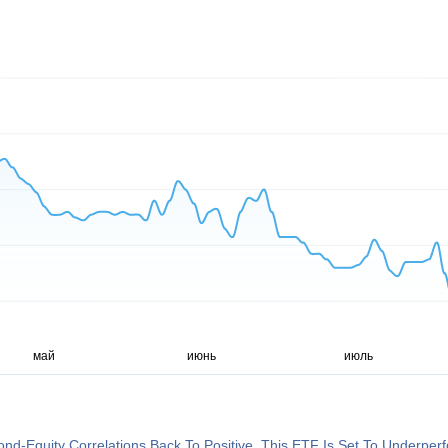
ond-Equity Correlations Back To Positive, This ETF Is Set To Underper