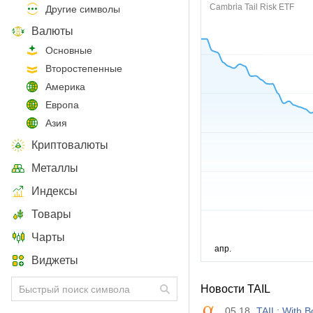
Cambria Tail Risk ETF
Другие символы
Валюты
Основные
Второстепенные
Америка
Европа
Азия
Криптовалюты
Металлы
Индексы
Товары
Чарты
Виджеты
Новости TAIL
05.18
TAIL: With B