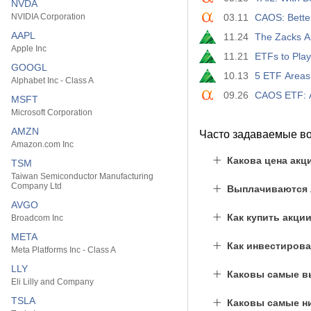
NVDA
NVIDIA Corporation
03.11
CAOS: Bette
AAPL
11.24
The Zacks A
Apple Inc
11.21
ETFs to Play
GOOGL
10.13
5 ETF Areas 
Alphabet Inc - Class A
09.26
CAOS ETF: A
MSFT
Microsoft Corporation
AMZN
Часто задаваемые в
Amazon.com Inc
Какова цена акц
TSM
Taiwan Semiconductor Manufacturing
Company Ltd
Выплачиваются л
AVGO
Как купить акции
Broadcom Inc
META
Как инвестирова
Meta Platforms Inc - Class A
LLY
Каковы самые вы
Eli Lilly and Company
TSLA
Каковы самые ни