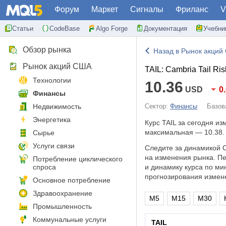
Форум
Маркет
Сигналы
Фриланс
V
Статьи
CodeBase
Algo Forge
Документация
Учебни
Обзор рынка
Назад в Рынок акций
Рынок акций США
TAIL: Cambria Tail Ri
Технологии
10.36
USD
0
Финансы
Недвижимость
Сектор:
Финансы
Базов
Энергетика
Курс TAIL за сегодня и
максимальная — 10.38.
Сырье
Услуги связи
Следите за динамикой C
на изменения рынка. П
Потребление циклического
спроса
и динамику курса по ми
прогнозирования измен
Основное потребление
Здравоохранение
M5
M15
M30
Промышленность
Коммунальные услуги
TAIL