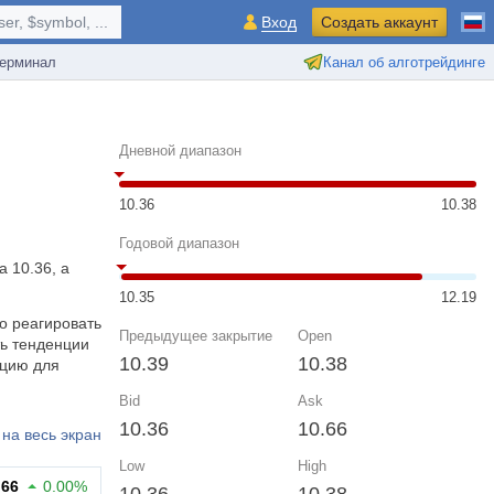
r, $symbol, ...
Вход
Создать аккаунт
ерминал
Канал об алготрейдинге
Дневной диапазон
10.36
10.38
Годовой диапазон
 10.36, а
10.35
12.19
о реагировать
Предыдущее закрытие
Open
ь тенденции
10.39
10.38
ацию для
Bid
Ask
10.36
10.66
на весь экран
Low
High
.66
0.00%