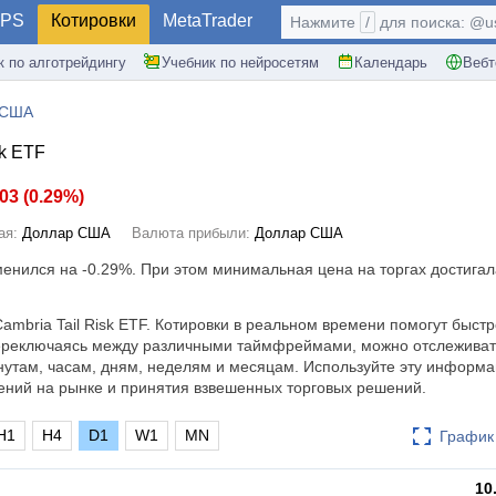
PS
Котировки
MetaTrader
Нажмите
/
для поиска: @use
к по алготрейдингу
Учебник по нейросетям
Календарь
Вебт
 США
sk ETF
.03
(
0.29%
)
ая:
Доллар США
Валюта прибыли:
Доллар США
зменился на
-0.29%
. При этом минимальная цена на торгах достигала
ambria Tail Risk ETF. Котировки в реальном времени помогут быстр
ереключаясь между различными таймфреймами, можно отслеживат
нутам, часам, дням, неделям и месяцам. Используйте эту информ
ений на рынке и принятия взвешенных торговых решений.
H1
H4
D1
W1
MN
График 
10