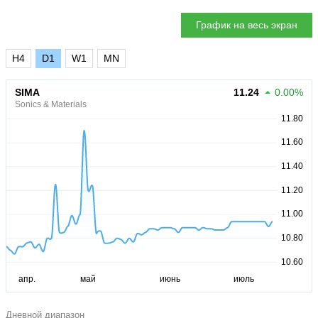
График на весь экран
H4
D1
W1
MN
SIMA
11.24
0.00%
Sonics & Materials
Дневной диапазон