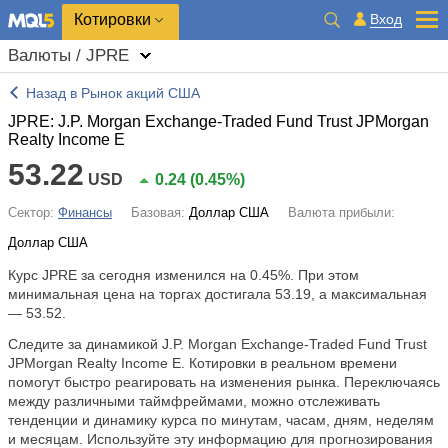
Котировки
Вход
Валюты / JPRE
Назад в Рынок акций США
JPRE: J.P. Morgan Exchange-Traded Fund Trust JPMorgan
Realty Income E
53.22
USD
0.24
(
0.45%
)
Сектор:
Финансы
Базовая:
Доллар США
Валюта прибыли:
Доллар США
Курс JPRE за сегодня изменился на
0.45%
. При этом
минимальная цена на торгах достигала 53.19, а максимальная
— 53.52.
Следите за динамикой J.P. Morgan Exchange-Traded Fund Trust
JPMorgan Realty Income E. Котировки в реальном времени
помогут быстро реагировать на изменения рынка. Переключаясь
между различными таймфреймами, можно отслеживать
тенденции и динамику курса по минутам, часам, дням, неделям
и месяцам. Используйте эту информацию для прогнозирования