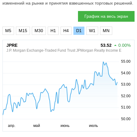
изменений на рынке и принятия взвешенных торговых решений.
График на весь экран
M5
M15
M30
H1
H4
D1
W1
MN
JPRE
53.52
0.00%
J.P. Morgan Exchange-Traded Fund Trust JPMorgan Realty Income E