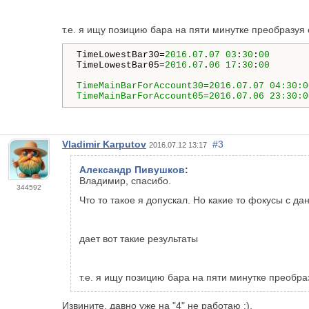
т.е. я ищу позицию бара на пяти минутке преобразуя
TimeLowestBar30=
2016.07
.
07
03
:
30
:
TimeLowestBar05=
2016.07
.
06
17
:
30
:
00

TimeMainBarForAccount05=2016.07.06 23:30:0
Vladimir Karputov
#3
2016.07.12 13:17
Александр Пивушков
:
Владимир, спасибо.
344592
Что то такое я допускал. Но какие то фокусы с да
дает вот такие результаты
т.е. я ищу позицию бара на пяти минутке преобр
Извините, давно уже на "4" не работаю :).