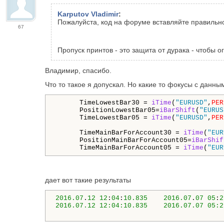
Karputov Vladimir
:
Пожалуйста, код на форуме вставляйте правильн
67
Пропуск принтов - это защита от дурака - чтобы 
Владимир, спасибо.
Что то такое я допускал. Но какие то фокусы с данным
      TimeLowestBar30 = 
iTime
(
"EURUSD"
,
PER
      PositionLowestBar05=
iBarShift
(
"EURUS
      TimeLowestBar05 = 
iTime
(
"EURUSD"
,
PER
      TimeMainBarForAccount30 = 
iTime
(
"EUR
      PositionMainBarForAccount05=
iBarShif
      TimeMainBarForAccount05 = 
iTime
(
"EUR
дает вот такие результаты
2016.07
.
12
12
:
04
:
10.835
2016.07
.
07
05
:
2
2016.07.12 12:04:10.835	   2016.07.07 05:29  Indicator15 EURUSD,M30:  PositionMainBarForAccount30=1 PositionMainBarForAccount05=11  TimeMainBarForAccount30=2016.07.07 04:30:00  TimeMainBarForAccount05=2016.07.06 23:30:00
