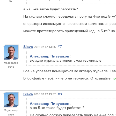
67
а на 5-ке такое будет работать?
На сколько сложно переделать прогу на 4-ке под 5-ку
операторы используются в основном такие как в при
можете протестировать приведенный код на 5-ке? на
Slava
#7
2016.07.12 13:55
Александр Пивушков
:
вкладке журнала в клиентском терминале
Модератор
7539
Всё не успевает помещаться во вкладку журнале. Тем
В log-файле - всё, ничего не теряется. Открывайте
пр
Slava
#8
2016.07.12 13:57
Александр Пивушков
:
а на 5-ке такое будет работать?
Модератор
На сколько сложно переделать прогу на 4-ке под 
7539