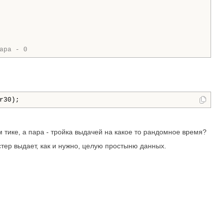
ара - 0
r30);
м тике, а пара - тройка выдачей на какое то рандомное время?
тер выдает, как и нужно, целую простыню данных.