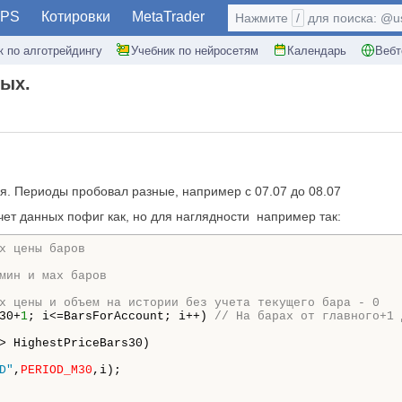
PS
Котировки
MetaTrader
Нажмите
/
для поиска: @use
к по алготрейдингу
Учебник по нейросетям
Календарь
Вебт
ных.
дня. Периоды пробовал разные, например с 07.07 до 08.07
счет данных пофиг как, но для наглядности например так:
х цены баров
мин и мах баров
х цены и объем на истории без учета текущего бара - 0
30+
1
; i<=BarsForAccount; i++) 
// На барах от главного+1 
> HighestPriceBars30) 

D"
,
PERIOD_M30
,i);
