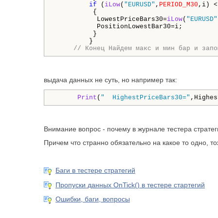
if
 (
iLow
(
"EURUSD"
,
PERIOD_M30
,i) <
          {

           LowestPriceBars30=
iLow
(
"EURUSD"
           PositionLowestBar30=i;

          }

         }

// Конец Найдем макс и мин бар и запо
выдача данных не суть, но например так:
Print
(
"  HighestPriceBars30="
,Highes
Внимание вопрос - почему в журнале тестера стратеги
Причем что странно обязательно на какое то одно, т
Баги в тестере стратегий
Пропуски данных OnTick() в тестере стартегий
Ошибки, баги, вопросы