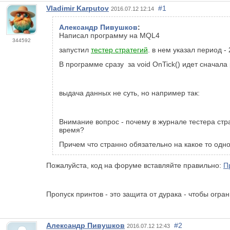
Vladimir Karputov
#1
2016.07.12 12:14
Александр Пивушков
:
Написал программу на MQL4
344592
запустил
тестер стратегий
. в нем указал период 
В программе сразу за void OnTick() идет сначала
выдача данных не суть, но например так:
Внимание вопрос - почему в журнале тестера стра
время?
Причем что странно обязательно на какое то одн
Пожалуйста, код на форуме вставляйте правильно:
П
Пропуск принтов - это защита от дурака - чтобы огра
Александр Пивушков
#2
2016.07.12 12:43