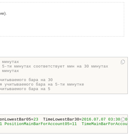
ие).
 минутах
 5-ти минутах соответствует мин на 30 минутах
 минутах

читываемого бара на 30
я учитываемого бара на 5-ти минутке
читываемого бара на 5
onLowestBar05=
23
  TimeLowestBar30=
2016.07
.
07
03
:
30
:
00
  T