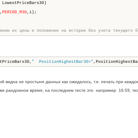
 LowestPriceBars30) 

,
PERIOD_M30
,i);

мним их цены и положение на истории без учета текущего б
tPriceBars30,
"  PositionHighestBar30="
,PositionHighestBa
й видна не простыня данных как ожидалось, т.е. печать при каждо
оже рандомное время, на последнем тесте это например 16:59, тес