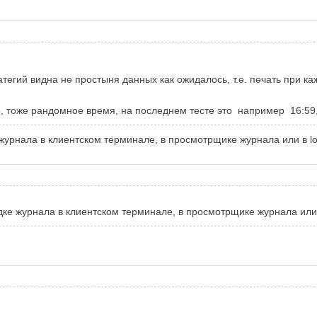
тегий видна не простыня данных как ожидалось, т.е. печать при ка
о, тоже рандомное время, на последнем тесте это например 16:59,
 журнала в клиентском терминале, в просмотрщике журнала или в 
адке журнала в клиентском терминале, в просмотрщике журнала ил