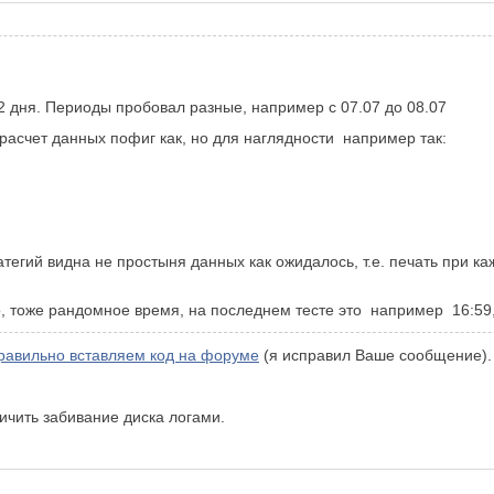
- 2 дня. Периоды пробовал разные, например с 07.07 до 08.07
 расчет данных пофиг как, но для наглядности например так:
тегий видна не простыня данных как ожидалось, т.е. печать при ка
о, тоже рандомное время, на последнем тесте это например 16:59,
равильно вставляем код на форуме
(я исправил Ваше сообщение).
ничить забивание диска логами.