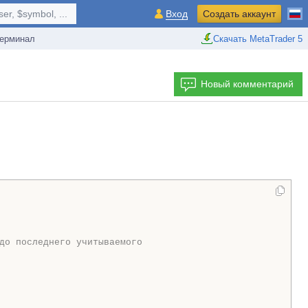
r, $symbol, ...
Вход
Создать аккаунт
ерминал
Скачать MetaTrader 5
Новый комментарий
до последнего учитываемого