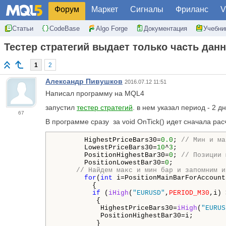
Форум
Маркет
Сигналы
Фриланс
V
Статьи
CodeBase
Algo Forge
Документация
Учебни
Тестер стратегий выдает только часть дан
1
2
Александр Пивушков
2016.07.12 11:51
Написал программу на MQL4
запустил
тестер стратегий
. в нем указал период - 2 
67
В программе сразу за void OnTick() идет сначала ра
       HighestPriceBars30=
0.0
; 
// Мин и ма
       LowestPriceBars30=
10
^
3
;

       PositionHighestBar30=
0
; 
// Позиции 
       PositionLowestBar30=
0
;

// Найдем макс и мин бар и запомним и
for
(
int
 i=PositionMainBarForAccount
         {

if
 (
iHigh
(
"EURUSD"
,
PERIOD_M30
,i) 
          {

           HighestPriceBars30=
iHigh
(
"EURUS
           PositionHighestBar30=i;

          }
