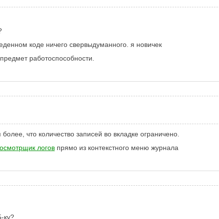
?
веденном коде ничего свервыдуманного. я новичек
 предмет работоспособности.
 более, что количество записей во вкладке ограничено.
осмотрщик логов
прямо из контекстного меню журнала
5-ку?