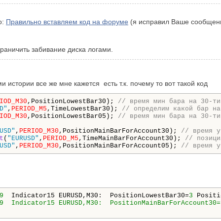
о:
Правильно вставляем код на форуме
(я исправил Ваше сообщен
ограничить забивание диска логами.
и истории все же мне кажется есть т.к. почему то вот такой код
IOD_M30
,PositionLowestBar30); 
// время мин бара на 30-ти
D"
,
PERIOD_M5
,TimeLowestBar30); 
// определим какой бар на
IOD_M30
,PositionLowestBar05); 
// время мин бара на 30-ти
USD"
,
PERIOD_M30
,PositionMainBarForAccount30); 
// время у
t
(
"EURUSD"
,
PERIOD_M5
,TimeMainBarForAccount30); 
// позици
USD"
,
PERIOD_M30
,PositionMainBarForAccount05); 
// время у
9
  Indicator15 EURUSD,M30:  PositionLowestBar30=
3
 Positi