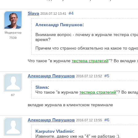
Slava
#4
2016.07.12 13:41
Александр Пивушков
:
Модератор
Внимание вопрос - почему в журнале тестера стра
7539
время?
Причем что странно обязательно на какое то одн
Что такое "в журнале
тестера стратегий
"? Во вкладке
Александр Пивушков
#5
2016.07.12 13:52
Slawa
:
Что такое "в журнале
тестера стратегий
"? Во вкл
67
вкладке журнала в клиентском терминале
Александр Пивушков
#6
2016.07.12 13:55
Karputov Vladimir
:
Извините, давно уже на "4" не работаю :).