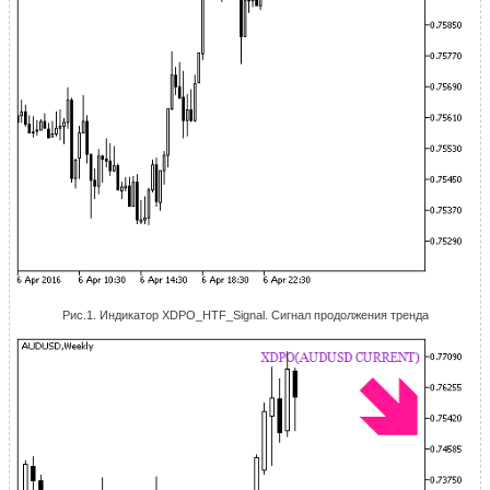
Рис.1. Индикатор XDPO_HTF_Signal. Сигнал продолжения тренда