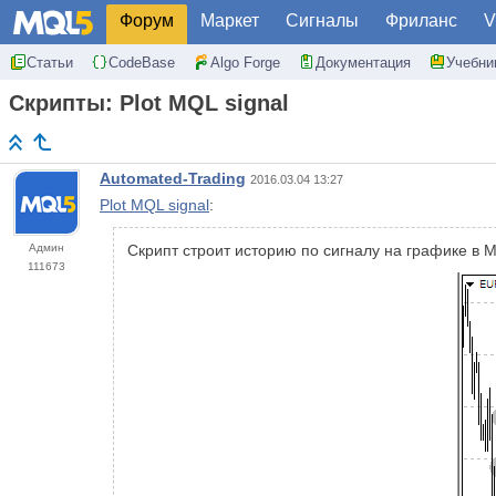
Форум
Маркет
Сигналы
Фриланс
V
Статьи
CodeBase
Algo Forge
Документация
Учебни
Скрипты: Plot MQL signal
Automated-Trading
2016.03.04 13:27
Plot MQL signal
:
Админ
Скрипт строит историю по сигналу на графике в M
111673