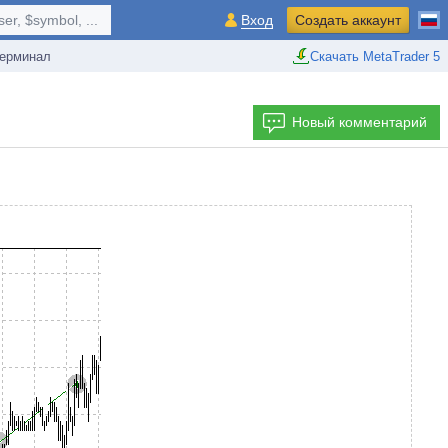
r, $symbol, ...
Вход
Создать аккаунт
ерминал
Скачать MetaTrader 5
Новый комментарий