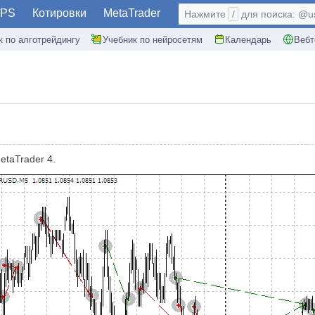
PS
Котировки
MetaTrader
Нажмите
/
для поиска: @use
к по алготрейдингу
Учебник по нейросетям
Календарь
Вебт
etaTrader 4.