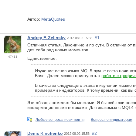
Автор:
MetaQuotes
Andrey F. Zelinsky
#1
2012.08.02 15:38
Отличная статья. Лаконично и по сути. В отличии от
для себя ряд новых моментов.
47433
Единственное:
Изучение основ языка MQL5 лучше всего начинат
Вase. Далее можно приступать к
работе с графич
В качестве следующего этапа в изучении можно п
примерами индикаторов. К тому времени, как вы 
Эти абзацы поменял бы местами. Я бы всё-таки посов
информационными потоками. Для знакомых с MQL4 ч
Любые вопросы новичков по
Вопрос по индикаторам
Denis Kirichenko
#2
2012.08.02 15:56