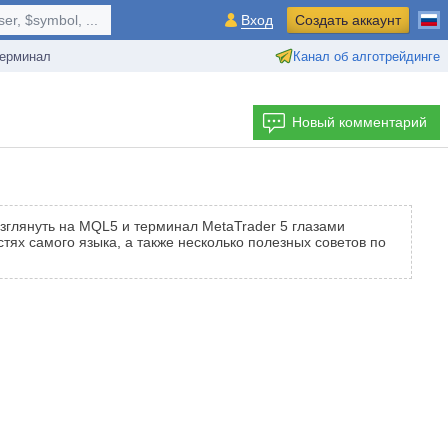
r, $symbol, ...
Вход
Создать аккаунт
ерминал
Канал об алготрейдинге
Новый комментарий
зглянуть на MQL5 и терминал MetaTrader 5 глазами
тях самого языка, а также несколько полезных советов по