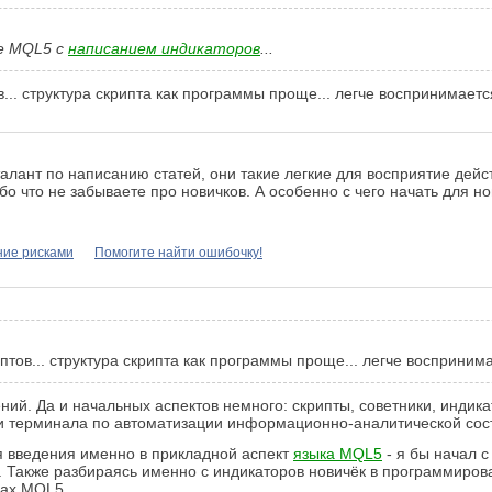
ие MQL5 с
написанием индикаторов
...
в... структура скрипта как программы проще... легче воспринимает
алант по написанию статей, они такие легкие для восприятие дейс
о что не забываете про новичков. А особенно с чего начать для но
ние рисками
Помогите найти ошибочку!
птов... структура скрипта как программы проще... легче восприни
ений. Да и начальных аспектов немного: скрипты, советники, индик
сти терминала по автоматизации информационно-аналитической со
я введения именно в прикладной аспект
языка MQL5
- я бы начал 
 Также разбираясь именно с индикаторов новичёк в программиров
лах MQL5.