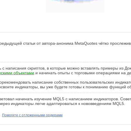
 предыдущей статьи от автора-анонима MetaQuotes чётко прослежи
ь с написания скриптов, в которые можно вставлять примеры из Д
ескими объектами
и начинать опыты с торговыми операциями на д
орекомендовать написание собственных пользовательских индикато
освоите индикаторы, вы уже будете готовы к пониманию функций о
етовал начинать изучение MQL5 с написанием индикаторов. Советн
ерез индикаторы легче адаптироваться к нововведениям MQL5.
Помогите с отложенными ордерами