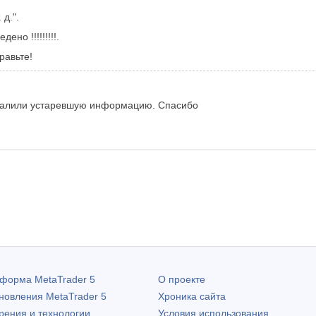
 д.".
но !!!!!!!!!.
равьте!
 удалили устаревшую информацию. Спасибо
атформа
MetaTrader 5
О проекте
бновления
MetaTrader 5
Хроника сайта
рения и технологии
Условия использования