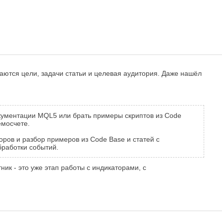
ваются цели, задачи статьи и целевая аудитория. Даже нашёл
окументации MQL5 или брать примеры скриптов из Code
емосчете.
ров и разбор примеров из Code Base и статей с
бработки событий.
ик - это уже этап работы с индикаторами, с