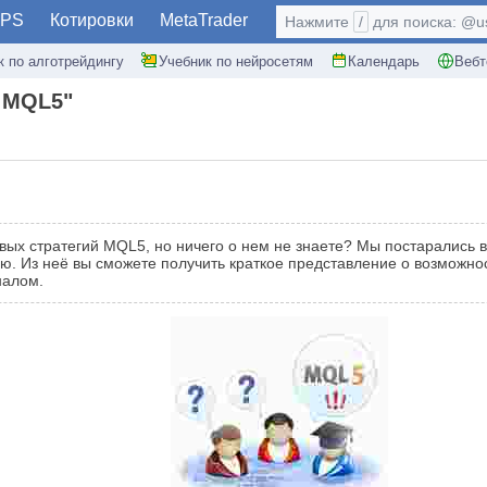
PS
Котировки
MetaTrader
Нажмите
/
для поиска: @use
к по алготрейдингу
Учебник по нейросетям
Календарь
Вебт
 MQL5"
ых стратегий MQL5, но ничего о нем не знаете? Мы постарались в
ю. Из неё вы сможете получить краткое представление о возможнос
налом.