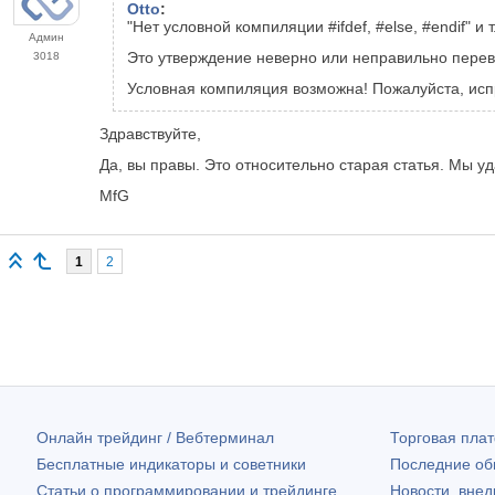
Otto
:
"Нет условной компиляции #ifdef, #else, #endif" и т.
Админ
Это утверждение неверно или неправильно переведе
3018
Условная компиляция возможна! Пожалуйста, исп
Здравствуйте,
Да, вы правы. Это относительно старая статья. Мы
MfG
1
2
Онлайн трейдинг / Вебтерминал
Торговая пл
Бесплатные индикаторы и советники
Последние о
Статьи о программировании и трейдинге
Новости, внед