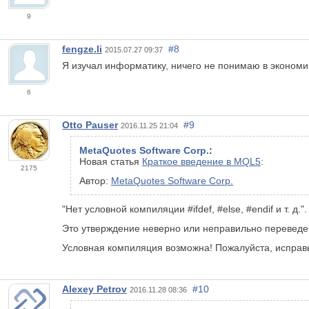
9
fengze.li
#8
2015.07.27 09:37
Я изучал информатику, ничего не понимаю в экономик
6
Otto Pauser
#9
2016.11.25 21:04
MetaQuotes Software Corp.
:
Новая статья
Краткое введение в MQL5
:
2175
Автор:
MetaQuotes Software Corp.
"Нет условной компиляции #ifdef, #else, #endif и т. д.".
Это утверждение неверно или неправильно переведено !
Условная компиляция возможна! Пожалуйста, исправь
Alexey Petrov
#10
2016.11.28 08:36