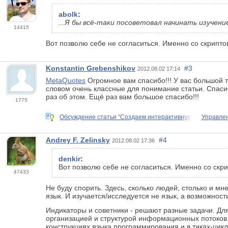
abolk
:
...Я бы всё-таки посоветовал начинать изучен
14415
Вот позволю себе не согласиться. Именно со скрипто
Konstantin Grebenshikov
#3
2012.08.02 17:14
MetaQuotes
Огромное вам спасибо!!! У вас большой т
словом очень классные для понимание статьи. Спасиб
раз об этом. Ещё раз вам большое спасибо!!!
1775
Обсуждение статьи "Создаем интерактивную
Управле
Andrey F. Zelinsky
#4
2012.08.02 17:36
denkir
:
Вот позволю себе не согласиться. Именно со скри
47433
Не буду спорить. Здесь, сколько людей, столько и мн
язык. И изучается/исследуется не язык, а возможно
Индикаторы и советники - решают разные задачи. Дл
организацией и структурой информационных потоков.
конструкциях языка программирования и в тиках-цик