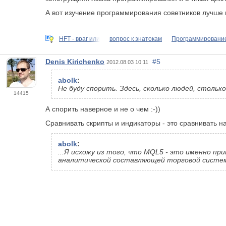
А вот изучение программирования советников лучше 
HFT - враг или
вопрос к знатокам
Программировани
Denis Kirichenko
#5
2012.08.03 10:11
abolk
:
Не буду спорить. Здесь, сколько людей, стольк
14415
А спорить наверное и не о чем :-))
Сравнивать скрипты и индикаторы - это сравнивать на
abolk
:
...Я исхожу из того, что MQL5 - это именно п
аналитической составляющей торговой систе