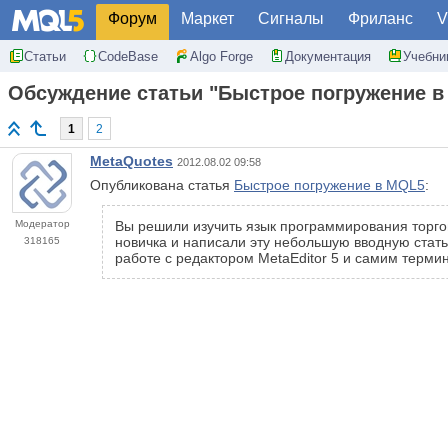
Форум
Маркет
Сигналы
Фриланс
V
Статьи
CodeBase
Algo Forge
Документация
Учебни
Обсуждение статьи "Быстрое погружение в
1
2
MetaQuotes
2012.08.02 09:58
Опубликована статья
Быстрое погружение в MQL5
:
Модератор
Вы решили изучить язык программирования торгов
новичка и написали эту небольшую вводную стать
318165
работе с редактором MetaEditor 5 и самим терми