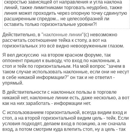
скоростью зависящей от направления и угла наклона
линий, также лимитниками торговать неудобно, также
линия может проходить через опорную точку сдвинутую
расширенным спредом... не целесообразней ли
оставить только горизонтальные уровни?!
Действительно, в "
наклонные линии
"(с) невозможно
рассчитать соотношение тейка к стопу, а вот на
горизонтальных это всё видно невооруженным глазом.
Я вел дискуссию на втором красном форуме, так
оппонент пришел к выводу, что вход по наклонным, а
стоп и тейк по горизонтальным. На мой вопрос "зачем в
таком случае использовать наклонные, если они не несут
в себе никакой информации?" он так и не ответил -
упрямый.
В действительности с наклонных пользы в торговле
никакой нет, наклонные линии есть, даже несколько, а вот
как на них заработать - информации нет.
С использованием горизонтальной, всегда видим вход и
стоп, а на второй горизонтальной видим цель - тейк. Если
условия подходят, делаем вход в позицию, а не сначала
вход, а потом смотрим куда влепить стоп, ну а цель - так