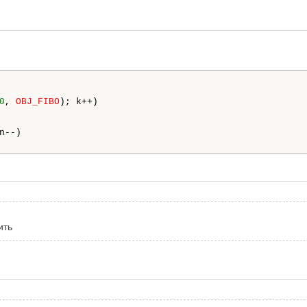
0
, 
OBJ_FIBO
); k++)

n--)

ить