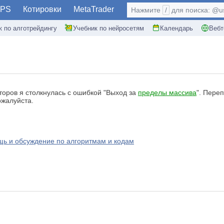
PS
Котировки
MetaTrader
Нажмите
/
для поиска: @use
к по алготрейдингу
Учебник по нейросетям
Календарь
Вебт
торов я столкнулась с ошибкой "Выход за
пределы массива
". Пере
ожалуйста.
ь и обсуждение по алгоритмам и кодам