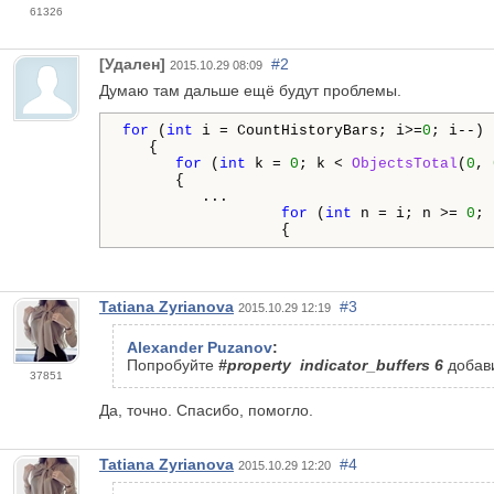
61326
[Удален]
#2
2015.10.29 08:09
Думаю там дальше ещё будут проблемы.
for
 (
int
 i = CountHistoryBars; i>=
0
; i--)

   {

for
 (
int
 k = 
0
; k < 
ObjectsTotal
(
0
, 
      {

         ...

for
 (
int
 n = i; n >= 
0
; 
                  {
Tatiana Zyrianova
#3
2015.10.29 12:19
Alexander Puzanov
:
Попробуйте
#property indicator_buffers 6
добав
37851
Да, точно. Спасибо, помогло.
Tatiana Zyrianova
#4
2015.10.29 12:20