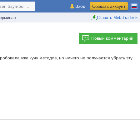
r, $symbol, ...
Вход
Создать аккаунт
ерминал
Скачать MetaTrader 5
Новый комментарий
пробовала уже кучу методов, но ничего не получается убрать эту