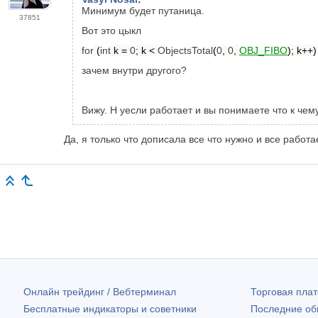
Минимум будет путаница.
37851
Вот это цыкл
for
(
int
k =
0
; k <
ObjectsTotal
(
0
,
0
,
OBJ_FIBO
); k++)
зачем внутри другого?
Вижу. Н уесли работает и вы понимаете что к чему
Да, я только что дописала все что нужно и все работа
Онлайн трейдинг / Вебтерминал
Торговая пл
Бесплатные индикаторы и советники
Последние о