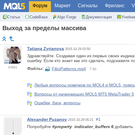
Форум
Маркет
Сигналы
Фриланс
V
Статьи
CodeBase
Algo Forge
Документация
Учебни
Выход за пределы массива
Tatiana Zyrianova
2015.10.29 03:50
Здравствуйте. Создавая один из первых своих индика
ошибку. Если кто знает как это сделать, подскажите п
37851
Файлы:
FiboPatterns.mq4
7 kb
Любые вопросы новичков по MQL4 и MQL5, помощ
Вопросы от начинающих MQL5 MT5 MetaTrader 5
Ошибки, баги, вопросы
Alexander Puzanov
#1
2015.10.29 05:21
Попробуйте
#property indicator_buffers 6
добавить