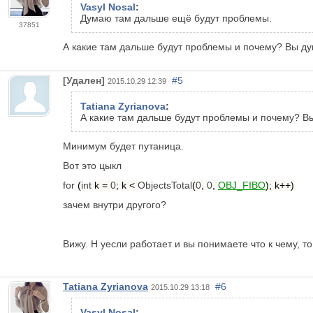
Vasyl Nosal
:
Думаю там дальше ещё будут проблемы.
37851
А какие там дальше будут проблемы и почему? Вы дум
[Удален]
#5
2015.10.29 12:39
Tatiana Zyrianova
:
А какие там дальше будут проблемы и почему? Вы 
Минимум будет путаница.
Вот это цыкл
for
(
int
k =
0
; k <
ObjectsTotal
(
0
,
0
,
OBJ_FIBO
); k++)
зачем внутри другого?
Вижу. Н уесли работает и вы понимаете что к чему, т
Tatiana Zyrianova
#6
2015.10.29 13:18
Vasyl Nosal
: