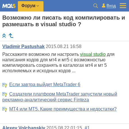
Вход
Форум
Возможно ли писать код компилировать и
размешать в visual studio ?
Vladimir Pastushak
2015.08.21 16:58
Расскажите возможно ли настроить
visual studio
для
написания кодов для мт4 и мт5 с возможностью
компилировать сохранять в каталогах мт4 и мт 5
исполняемых и исходных кодов ...
Если завтра выйдет MetaTrader 6
Создатели платформ MetaTrader запустили новый
рекламно-аналитический сервис Finteza
МТ4 или МТ5. Какие преимущества и недостатки?
Alexey Volchanskiy
2015.08.22 01:15
#1