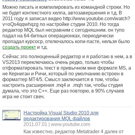
Можно писать и компилировать из командной строки. Но
не будет контекстного хелпа, автозавершения и т.д. В
2011 году я записал видео http://www.youtube.com/watch?
v=oQs4qqwhqzg по настройке студии 2010. Но тогда
редактор MQL был несравним с сегодняшним. он тупо
падал на 64-битных операционках, периодически
пропадал курсоср, отключалось копи-пасте, нельзя было
создать проект
и т.д.
Сейчас это полноценный редактор и я работаю в нем, а в
VS2013 переключаюсь очень редко, только чтобы
отформатировать текст в привычном мне формате MS, а
не Керниган и Ричи, который по умолчанию встроен в
форматтер МТ4/5. Смысл заключается в том, чтобы
настроить расширения .mq4 и .mqh так, чтобы студия
думала, что это С++. Еще раз повторю, в 90% случаев
игра не стоит свеч.
Настройка Visual Studio 2010 для
редактирования MQL файлов
2011.07.01
www.youtube.com
Как известно, редактор Metatrader 4 далек от