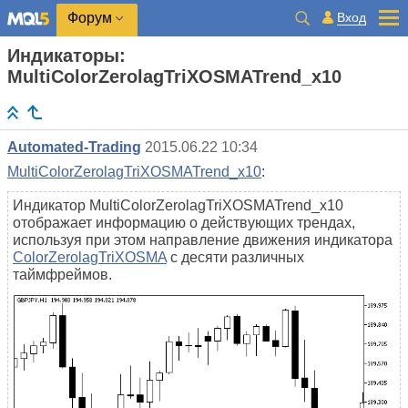
Вход
Форум
Индикаторы:
MultiColorZerolagTriXOSMATrend_x10
Automated-Trading
2015.06.22 10:34
MultiColorZerolagTriXOSMATrend_x10
:
Индикатор MultiColorZerolagTriXOSMATrend_x10
отображает информацию о действующих трендах,
используя при этом направление движения индикатора
ColorZerolagTriXOSMA
с десяти различных
таймфреймов.