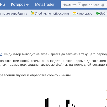
PS
Котировки
MetaTrader
Нажмите
/
для поиска: @use
к по алготрейдингу
Учебник по нейросетям
Календарь
Вебт
od
. Индикатор выводит на экран время до закрытия текущего перио
 на открытии новой свечи, он выводит на экран время до закрыти
дных параметрах заданы звуковые файлы, на последней секунде 
равления звуком и обработка событий мыши.