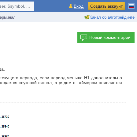
r, $symbol, ...
Вход
Создать аккаунт
ерминал
Канал об алготрейдинге
Новый комментарий
да.
я текущего периода, если период меньше H1 дополнительно
подается звуковой сигнал, а рядом с таймером появляется