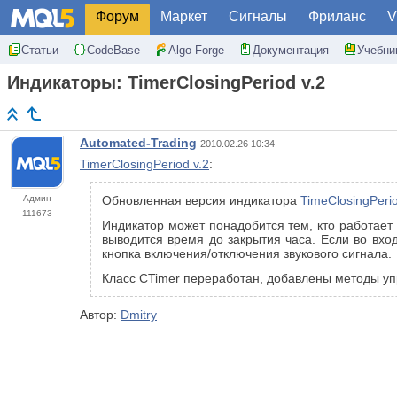
Форум
Маркет
Сигналы
Фриланс
V
Статьи
CodeBase
Algo Forge
Документация
Учебни
Индикаторы: TimerClosingPeriod v.2
Automated-Trading
2010.02.26 10:34
TimerClosingPeriod v.2
:
Админ
Обновленная версия индикатора
TimeClosingPeri
111673
Индикатор может понадобится тем, кто работает
выводится время до закрытия часа. Если во вхо
кнопка включения/отключения звукового сигнала.
Класс CTimer переработан, добавлены методы уп
Автор:
Dmitry