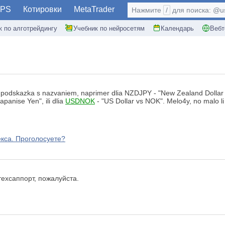
PS
Котировки
MetaTrader
Нажмите
/
для поиска: @use
к по алготрейдингу
Учебник по нейросетям
Календарь
Вебт
podskazka s nazvaniem, naprimer dlia NZDJPY - "New Zealand Dollar vs
panise Yen", ili dlia
USDNOK
- "US Dollar vs NOK". Melo4y, no malo li 
кса. Проголосуете?
ехсаппорт, пожалуйста.