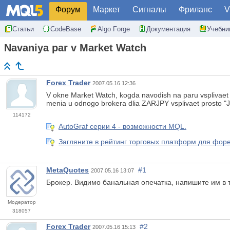
Форум
Маркет
Сигналы
Фриланс
V
Статьи
CodeBase
Algo Forge
Документация
Учебни
Navaniya par v Market Watch
Forex Trader
2007.05.16 12:36
V okne Market Watch, kogda navodish na paru vsplivaet 
menia u odnogo brokera dlia ZARJPY vsplivaet prosto "Ja
114172
AutoGraf серии 4 - возможности MQL.
Загляните в рейтинг торговых платформ для форе
MetaQuotes
#1
2007.05.16 13:07
Брокер. Видимо банальная опечатка, напишите им в т
Модератор
318057
Forex Trader
#2
2007.05.16 15:13