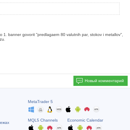
No 1. banner govorit "predlagaem 80 valutnih par, stokov i metallov",
zu.
Новый комментарий
MetaTrader 5
MQL5 Channels
Economic Calendar
тежах