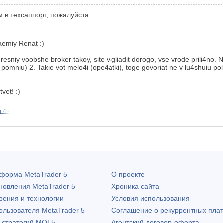
 в техсаппорт, пожалуйста.
emiy Renat :)
eresniy voobshe broker takoy, site vigliadit dorogo, vse vrode prili4no. 
pomniu) 2. Takie vot melo4i (ope4atki), toge govoriat ne v lu4shuiu pol
vet! :)
 4 -
атформа
MetaTrader 5
О проекте
бновления
MetaTrader 5
Хроника сайта
рения и технологии
Условия использования
пользователя
MetaTrader 5
Соглашение о рекуррентных пла
х стратегий MQL5
Агентский договор-оферта