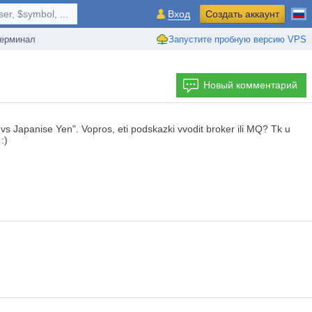
r, $symbol, ...
Вход
Создать аккаунт
ерминал
Запустите пробную версию VPS
Новый комментарий
 Japanise Yen". Vopros, eti podskazki vvodit broker ili MQ? Tk u
:)