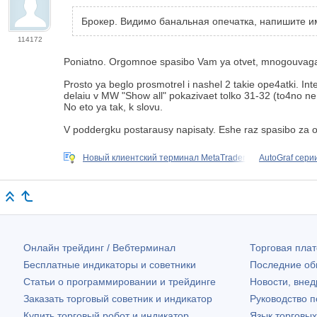
Брокер. Видимо банальная опечатка, напишите им
114172
Poniatno. Orgomnoe spasibo Vam ya otvet, mnogouvaga
Prosto ya beglo prosmotrel i nashel 2 takie ope4atki. Int
delaiu v MW "Show all" pokazivaet tolko 31-32 (to4no ne 
No eto ya tak, k slovu.
V poddergku postarausy napisaty. Eshe raz spasibo za ot
Новый клиентский терминал MetaTrader
AutoGraf серии
Онлайн трейдинг / Вебтерминал
Торговая пл
Бесплатные индикаторы и советники
Последние о
Статьи о программировании и трейдинге
Новости, внед
Заказать торговый советник и индикатор
Руководство 
Купить торговый робот и индикатор
Язык торговы