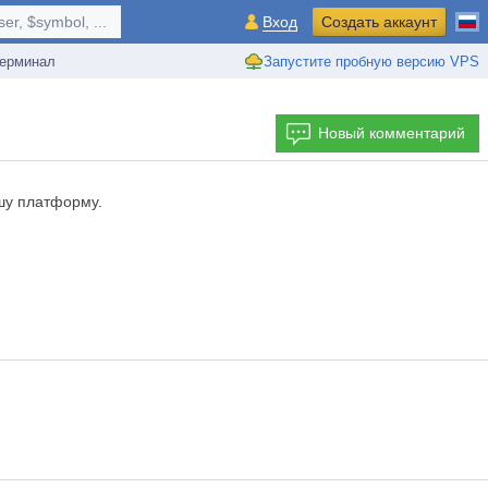
r, $symbol, ...
Вход
Создать аккаунт
ерминал
Запустите пробную версию VPS
Новый комментарий
ашу платформу.