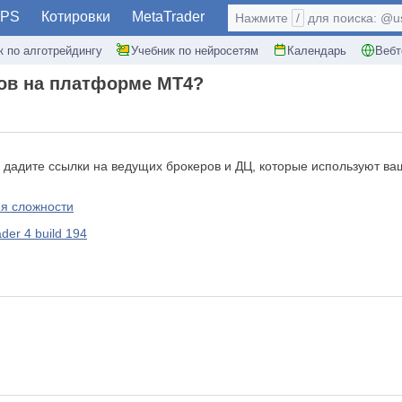
PS
Котировки
MetaTrader
Нажмите
/
для поиска: @use
к по алготрейдингу
Учебник по нейросетям
Календарь
Вебт
ров на платформе МТ4?
ы дадите ссылки на ведущих брокеров и ДЦ, которые используют в
ня сложности
er 4 build 194