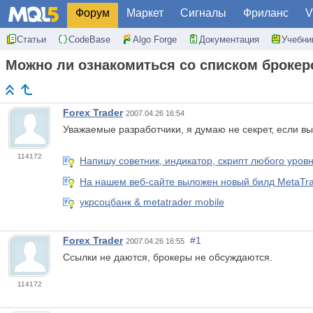
Форум
Маркет
Сигналы
Фриланс
V
Статьи
CodeBase
Algo Forge
Документация
Учебни
Можно ли ознакомиться со списком броке
Forex Trader
2007.04.26 16:54
Уважаемые разработчики, я думаю не секрет, если в
114172
Напишу советник, индикатор, скрипт любого уров
На нашем веб-сайте выложен новый билд MetaTrad
укрсоцбанк & metatrader mobile
Forex Trader
#1
2007.04.26 16:55
Ссылки не даются, брокеры не обсуждаются.
114172