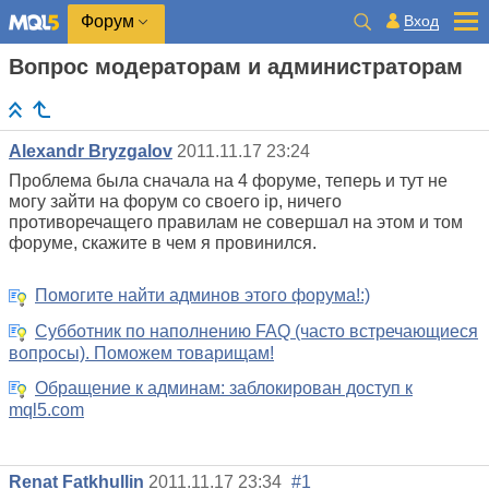
Вход
Форум
Вопрос модераторам и администраторам
Alexandr Bryzgalov
2011.11.17 23:24
Проблема была сначала на 4 форуме, теперь и тут не
могу зайти на форум со своего ip, ничего
противоречащего правилам не совершал на этом и том
форуме, скажите в чем я провинился.
Помогите найти админов этого форума!:)
Субботник по наполнению FAQ (часто встречающиеся
вопросы). Поможем товарищам!
Обращение к админам: заблокирован доступ к
mql5.com
Renat Fatkhullin
2011.11.17 23:34
#1