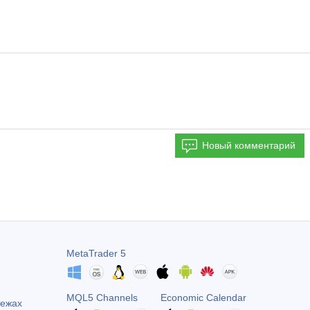
Новый комментарий
MetaTrader 5
MQL5 Channels
Economic Calendar
тежах