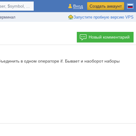
r, $symbol, ...
Вход
Создать аккаунт
ерминал
Запустите пробную версию VPS
Новый комментарий
объединить в одном операторе if. Бывает и наоборот наборы