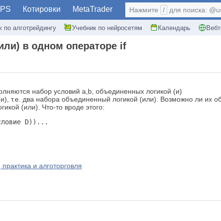
PS
Котировки
MetaTrader
Нажмите
/
для поиска: @use
к по алготрейдингу
Учебник по нейросетям
Календарь
Вебт
или) в одном операторе if
лняются набор условий a,b, объединенных логикой (и)
и), т.е. два набора объединенный логикой (или). Возможно ли их 
гикой (или). Что-то вроде этого:
словие D))...
 практика и алготорговля