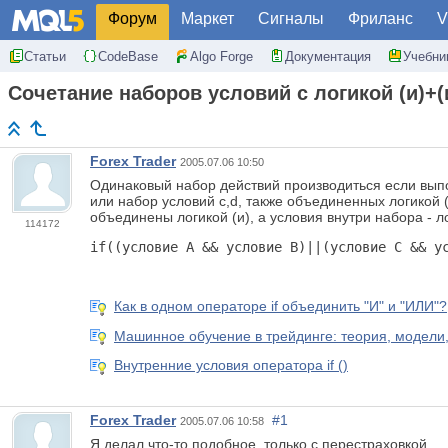
Форум
Маркет
Сигналы
Фриланс
V
Статьи
CodeBase
Algo Forge
Документация
Учебни
Сочетание наборов условий с логикой (и)+(
Forex Trader
2005.07.06 10:50
Одинаковый набор действий производиться если выпо
или набор условий c,d, также объединенных логикой (
объединены логикой (и), а условия внутри набора - ло
114172
if((условие А && условие В)||(условие С && у
Как в одном операторе if объединить "И" и "ИЛИ"?
Машинное обучение в трейдинге: теория, модели,
Внутренние условия оператора if ()
Forex Trader
#1
2005.07.06 10:58
Я делал что-то подобное, только с перестраховкой