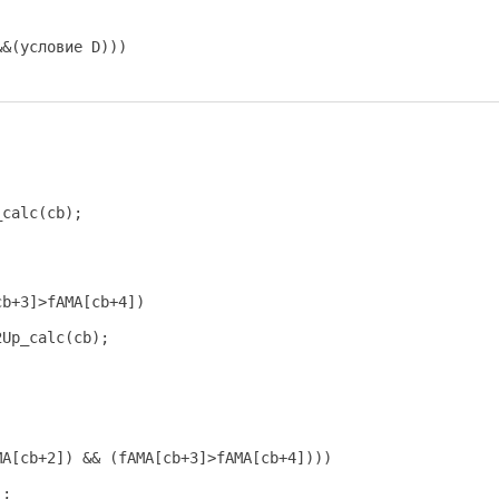
&&(условие D)))
calc(cb);

b+3]>fAMA[cb+4])

Up_calc(cb);

A[cb+2]) && (fAMA[cb+3]>fAMA[cb+4])))

;
