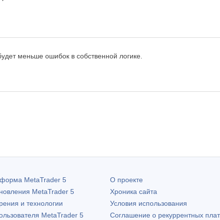
будет меньше ошибок в собственной логике.
атформа
MetaTrader 5
О проекте
бновления
MetaTrader 5
Хроника сайта
рения и технологии
Условия использования
пользователя
MetaTrader 5
Соглашение о рекуррентных пла