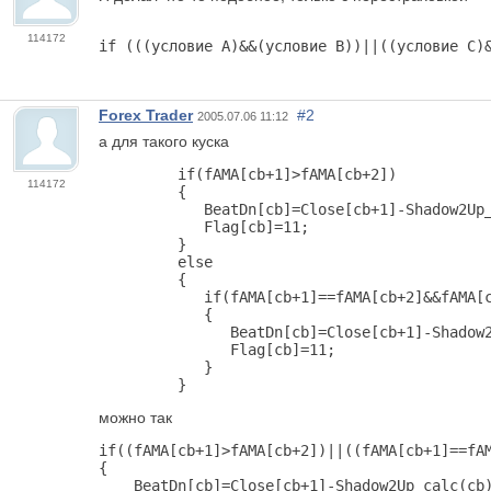
114172
if (((условие А)&&(условие B))||((условие C)
Forex Trader
#2
2005.07.06 11:12
а для такого куска
         if(fAMA[cb+1]>fAMA[cb+2])

114172
         {

            BeatDn[cb]=Close[cb+1]-Shadow2Up_
            Flag[cb]=11;

         }

         else

         {

            if(fAMA[cb+1]==fAMA[cb+2]&&fAMA[c
            {

               BeatDn[cb]=Close[cb+1]-Shadow2
               Flag[cb]=11;

            }

         }
можно так
if((fAMA[cb+1]>fAMA[cb+2])||((fAMA[cb+1]==fAM
{

    BeatDn[cb]=Close[cb+1]-Shadow2Up_calc(cb)