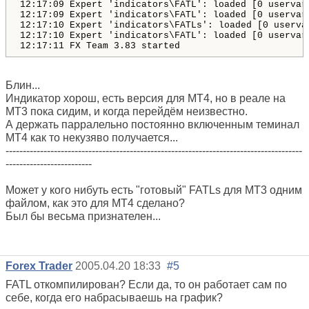
12:17:09 Expert 'indicators\FATL': loaded [0 uservar
12:17:09 Expert 'indicators\FATL': loaded [0 uservar
12:17:10 Expert 'indicators\FATLs': loaded [0 userva
12:17:10 Expert 'indicators\FATL': loaded [0 uservar
12:17:11 FX Team 3.83 started
Блин...
Индикатор хорош, есть версия для МТ4, но в реале на
МТ3 пока сидим, и когда перейдём неизвестно.
А держать парралельно постоянно включенным теминал
МТ4 как то некузяво получается...
--------------------------------------------------------------------------------------
-------------------------
Может у кого нибуть есть "готовый" FATLs для МТ3 одним
файлом, как это для МТ4 сделано?
Был бы весьма признателен...
Forex Trader
2005.04.20 18:33
#5
FATL откомпилирован? Если да, то он работает сам по
себе, когда его набрасываешь на график?