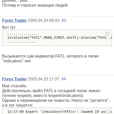
далеее... увы.
Потому и спросил знающих людей.
Forex Trader
2005.04.20 09:33
#3
Вот тут
...............

i1=iCustom("FATL",MODE_FIRST,shift)-iCustom("FATL",MO
..............
Вызывается сам индикатор FATL, которого в папке
"indicators\" нет.
Forex Trader
2005.04.20 17:37
#4
Mak спасибо.
Действительно, файл FATL в соседней папке лежал
(точнее \experts, вместо \experts\indicators\)
Однако и перемещение не помогло. Никто не "ругается",
а в лог пишется:
12:17:09 Expert 'indicators\FATLs': loaded [0 userva