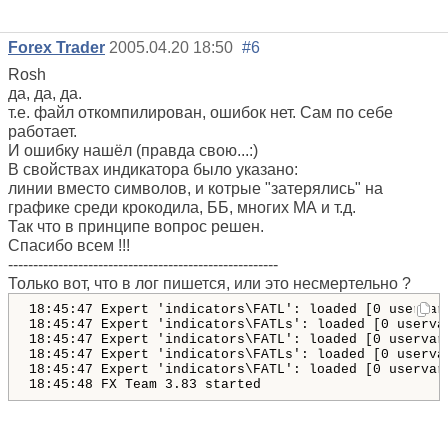
Forex Trader
2005.04.20 18:50
#6
Rosh
да, да, да.
т.е. файл откомпилирован, ошибок нет. Сам по себе
работает.
И ошибку нашёл (правда свою...:)
В свойствах индикатора было указано:
линии вместо символов, и котрые "затерялись" на
графике среди крокодила, ББ, многих МА и т.д.
Так что в принципе вопрос решен.
Спасибо всем !!!
------------------------------------------------------
Только вот, что в лог пишется, или это несмертельно ?
18:45:47 Expert 'indicators\FATL': loaded [0 uservar
18:45:47 Expert 'indicators\FATLs': loaded [0 userva
18:45:47 Expert 'indicators\FATL': loaded [0 uservar
18:45:47 Expert 'indicators\FATLs': loaded [0 userva
18:45:47 Expert 'indicators\FATL': loaded [0 uservar
18:45:48 FX Team 3.83 started