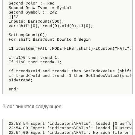
Second Color := Red 

Second Draw Type := Symbol 

Second Symbol := 242 

]]*/ 

Inputs: BarsCount(500); 

var:shift(0),trend(0),old(0),i1(0); 

SetLoopCount(0); 

For shift=BarsCount Downto 0 Begin 

i1=iCustom("FATL",MODE_FIRST,shift)-iCustom("FATL",MO
If i1>0 then trend=1; 

If i1<0 then trend=-1; 

if trend<>old and trend=1 then SetIndexValue (shift,l
if trend<>old and trend=-1 then SetIndexValue2(shift,
old=trend;

end;
В лог пишется следующее:
22:53:54 Expert 'indicators\FATLs': loaded [0 userva
22:54:00 Expert 'indicators\FATLs': loaded [0 userva
22:54:00 Expert 'indicators\FATL': No such file or di