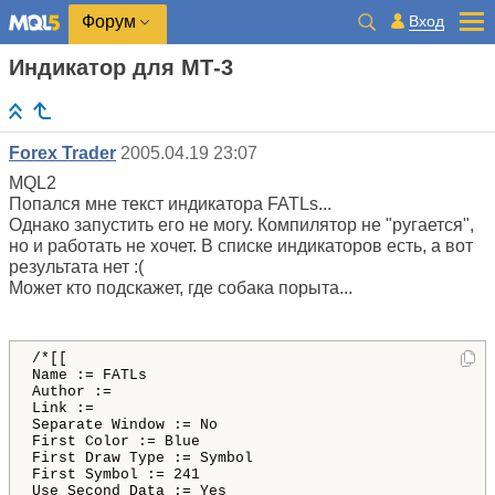
Вход
Форум
Индикатор для МТ-3
Forex Trader
2005.04.19 23:07
MQL2
Попался мне текст индикатора FATLs...
Однако запустить его не могу. Компилятор не "ругается",
но и работать не хочет. В списке индикаторов есть, а вот
результата нет :(
Может кто подскажет, где собака порыта...
/*[[ 

Name := FATLs 

Author := 

Link := 

Separate Window := No 

First Color := Blue 

First Draw Type := Symbol 

First Symbol := 241 

Use Second Data := Yes 
