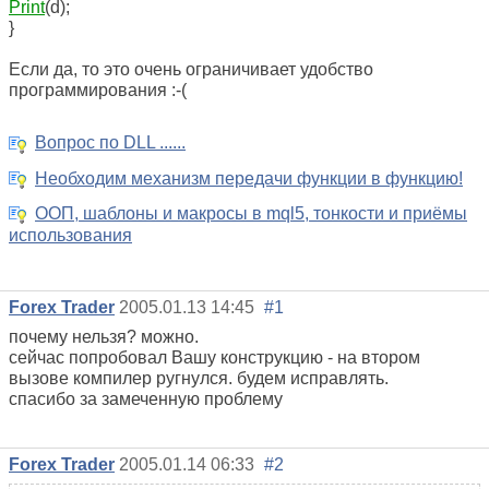
Print
(d);
}
Если да, то это очень ограничивает удобство
программирования :-(
Вопрос по DLL ......
Необходим механизм передачи функции в функцию!
ООП, шаблоны и макросы в mql5, тонкости и приёмы
использования
Forex Trader
2005.01.13 14:45
#1
почему нельзя? можно.
сейчас попробовал Вашу конструкцию - на втором
вызове компилер ругнулся. будем исправлять.
спасибо за замеченную проблему
Forex Trader
2005.01.14 06:33
#2