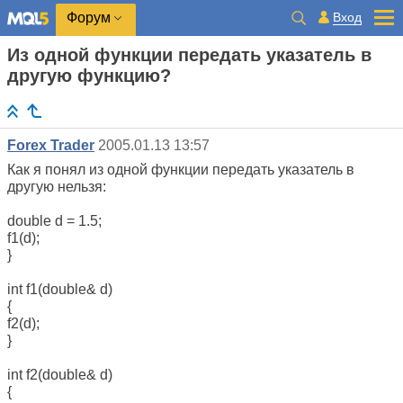
Вход
Форум
Из одной функции передать указатель в
другую функцию?
Forex Trader
2005.01.13 13:57
Как я понял из одной функции передать указатель в
другую нельзя:
double d = 1.5;
f1(d);
}
int f1(double& d)
{
f2(d);
}
int f2(double& d)
{