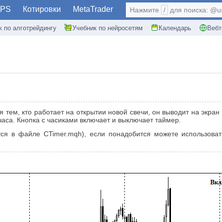
PS
Котировки
MetaTrader
Нажмите
/
для поиска: @use
к по алготрейдингу
Учебник по нейросетям
Календарь
Вебт
я тем, кто работает на открытии новой свечи, он выводит на экра
аса. Кнопка с часиками включает и выключает таймер.
тся в файле CTimer.mqh), если понадобится можете использовать