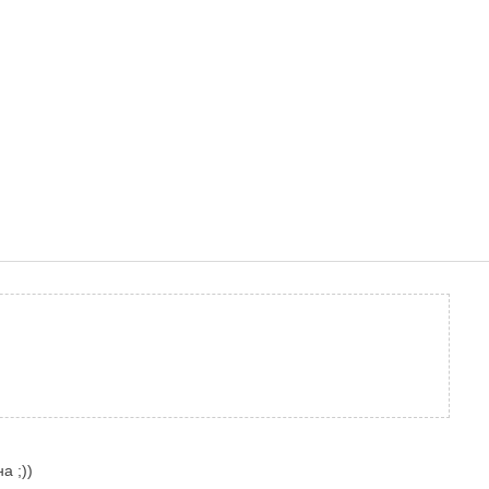
а ;))