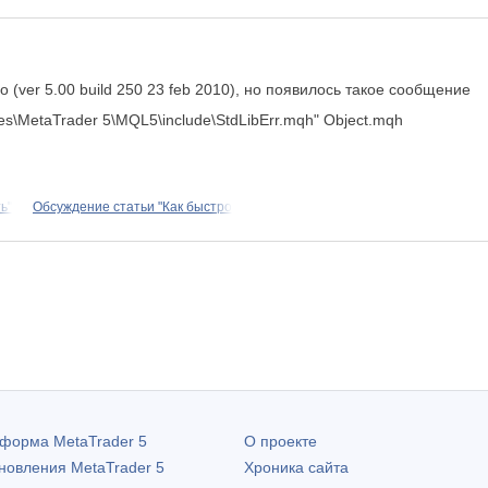
(ver 5.00 build 250 23 feb 2010), но появилось такое сообщение
s\MetaTrader 5\MQL5\include\StdLibErr.mqh" Object.mqh
ь"
Обсуждение статьи "Как быстро
атформа
MetaTrader 5
О проекте
бновления
MetaTrader 5
Хроника сайта