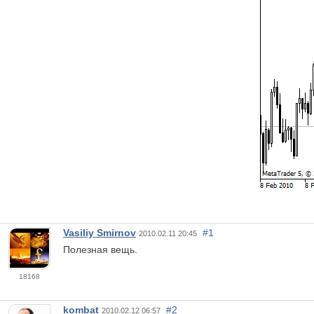
Vasiliy Smirnov
#1
2010.02.11 20:45
Полезная вещь.
18168
kombat
#2
2010.02.12 06:57