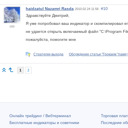
haidzatul Nazamri Rasda
#10
2010.02.24 11:56
Здравствуйте Дмитрий,
Я уже попробовал ваш индикатор и скомпилировал его 
193
не удается открыть включаемый файл "C:\Program File
пожалуйста, помогите мне
Стратегии выхода
Обсуждение статьи "Грокаем "памят
1
2
Онлайн трейдинг / Вебтерминал
Торговая пл
Бесплатные индикаторы и советники
Последние о