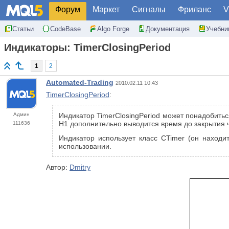
Форум
Маркет
Сигналы
Фриланс
V
Статьи
CodeBase
Algo Forge
Документация
Учебни
Индикаторы: TimerClosingPeriod
1
2
Automated-Trading
2010.02.11 10:43
TimerClosingPeriod
:
Админ
Индикатор TimerClosingPeriod может понадобитьс
H1 дополнительно выводится время до закрытия ч
111636
Индикатор использует класс CTimer (он находи
использовании.
Автор:
Dmitry