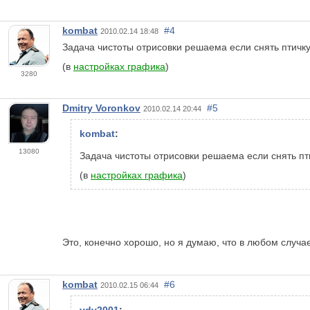
kombat
#4
2010.02.14 18:48
Задача чистоты отрисовки решаема если снять птичку
(в
настройках графика
)
3280
Dmitry Voronkov
#5
2010.02.14 20:44
kombat
:
13080
Задача чистоты отрисовки решаема если снять пти
(в
настройках графика
)
Это, конечно хорошо, но я думаю, что в любом случа
kombat
#6
2010.02.15 06:44