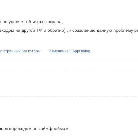
 не удаляет объекты с экрана;
еходом на другой ТФ и обратно) , к сожалению данную проблему реш
то странный баг который
Изменение CAppDialog
ным
переходом по таймфреймам.