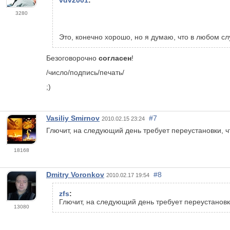
vdv2001
:
3280
Это, конечно хорошо, но я думаю, что в любом с
Безоговорочно
согласен
!
/число/подпись/печать/
;)
Vasiliy Smirnov
#7
2010.02.15 23:24
Глючит, на следующий день требует переустановки, ч
18168
Dmitry Voronkov
#8
2010.02.17 19:54
zfs
:
Глючит, на следующий день требует переустановки
13080