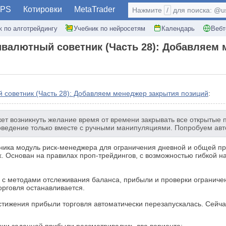
PS
Котировки
MetaTrader
Нажмите
/
для поиска: @use
к по алготрейдингу
Учебник по нейросетям
Календарь
Вебт
валютный советник (Часть 28): Добавляем 
советник (Часть 28): Добавляем менеджер закрытия позиций
:
т возникнуть желание время от времени закрывать все открытые п
оведение только вместе с ручными манипуляциями. Попробуем авто
ника модуль риск-менеджера для ограничения дневной и общей про
. Основан на правилах проп-трейдингов, с возможностью гибкой нас
er с методами отслеживания баланса, прибыли и проверки ограни
орговля останавливается.
стижения прибыли торговля автоматически перезапускалась. Сейча