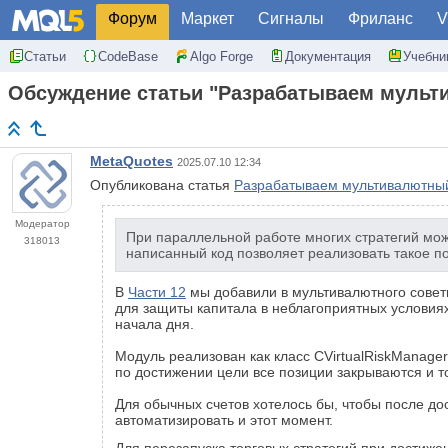
Форум
Маркет
Сигналы
Фриланс
V
Статьи
CodeBase
Algo Forge
Документация
Учебни
Обсуждение статьи "Разрабатываем мульти
MetaQuotes
2025.07.10 12:34
Опубликована статья
Разрабатываем мультивалютный 
Модератор
При параллельной работе многих стратегий може
318013
написанный код позволяет реализовать такое п
В
Части 12
мы добавили в мультивалютного совет
для защиты капитала в неблагоприятных условиях
начала дня.
Модуль реализован как класс CVirtualRiskManag
по достижении цели все позиции закрываются и т
Для обычных счетов хотелось бы, чтобы после до
автоматизировать и этот момент.