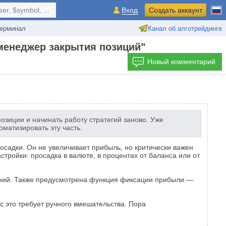
r, $symbol, ...
Вход
Создать аккаунт
ерминал
Канал об алготрейдинге
менеджер закрытия позиций"
Новый комментарий
озиции и начинать работу стратегий заново. Уже
матизировать эту часть.
садки. Он не увеличивает прибыль, но критически важен
тройки: просадка в валюте, в процентах от баланса или от
чений. Также предусмотрена функция фиксации прибыли —
с это требует ручного вмешательства. Пора