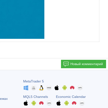
Новый комментарий
MetaTrader 5
MQL5 Channels
Economic Calendar
тежах