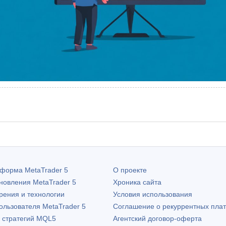
атформа
MetaTrader 5
О проекте
бновления
MetaTrader 5
Хроника сайта
рения и технологии
Условия использования
пользователя
MetaTrader 5
Соглашение о рекуррентных пла
х стратегий MQL5
Агентский договор-оферта