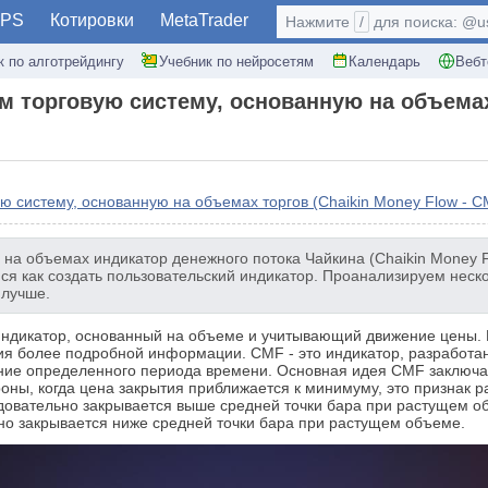
PS
Котировки
MetaTrader
Нажмите
/
для поиска: @use
к по алготрейдингу
Учебник по нейросетям
Календарь
Вебт
 торговую систему, основанную на объемах 
ю систему, основанную на объемах торгов (Chaikin Money Flow - C
а объемах индикатор денежного потока Чайкина (Chaikin Money Flo
мся как создать пользовательский индикатор. Проанализируем неск
 лучше.
индикатор, основанный на объеме и учитывающий движение цены. К
ия более подробной информации. CMF - это индикатор, разработа
ние определенного периода времени. Основная идея CMF заключае
оны, когда цена закрытия приближается к минимуму, это признак 
едовательно закрывается выше средней точки бара при растущем о
но закрывается ниже средней точки бара при растущем объеме.