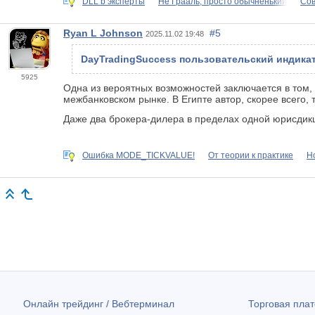
DLL b эксперты
Не Грааль, просто обычненький
Сов
Ryan L Johnson
#5
2025.11.02 19:48
DayTradingSuccess пользовательский индикат
5925
Одна из вероятных возможностей заключается в том, 
межбанковском рынке. В Египте автор, скорее всего,
Даже два брокера-дилера в пределах одной юрисдикц
Ошибка MODE_TICKVALUE!
От теории к практике
Н
Онлайн трейдинг / Вебтерминал
Торговая пл