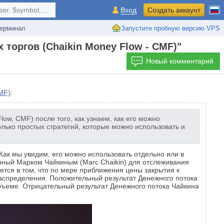
r, $symbol, ...
Вход
Создать аккаунт
ерминал
Запустите пробную версию VPS
торгов (Chaikin Money Flow - CMF)"
Новый комментарий
MF)
:
w, CMF) после того, как узнаем, как его можно
олько простых стратегий, которые можно использовать и
ак мы увидим, его можно использовать отдельно или в
нный Марком Чайкиным (Marc Chaikin) для отслеживания
тся в том, что по мере приближения цены закрытия к
распределения. Положительный результат Денежного потока
бъеме. Отрицательный результат Денежного потока Чайкина