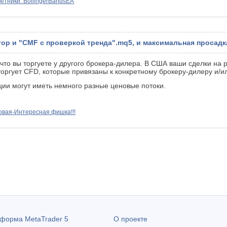
етники: BollingerBandsEA
ор и "CMF с проверкой тренда".mq5, и максимальная просадка
что вы торгуете у другого брокера-дилера. В США ваши сделки на 
 торгует CFD, которые привязаны к конкретному брокеру-дилеру и/и
ии могут иметь немного разные ценовые потоки.
овая-Интересная фишка!!!
атформа
MetaTrader 5
О проекте