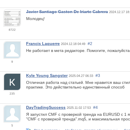
Javier Santiago Gaston De Iriarte Cabrera
2024.12.17 18
Молодец!
8722
Francis Laquerre
#2
2024.12.18 04:49
Не работает в мета редакторе. Помогите, пожалуйста
9
Kyle Young Sangster
#3
2025.04.27 06:33
Отличная работа над статьей. Мне нравится ваш стил
практике. Это действительно единственный способ
235
DayTradingSuccess
#4
2025.11.02 17:53
Я запустил CMF с проверкой тренда на EURUSD с 1 ян
"CMF с проверкой тренда".mq5, и максимальная прос
5