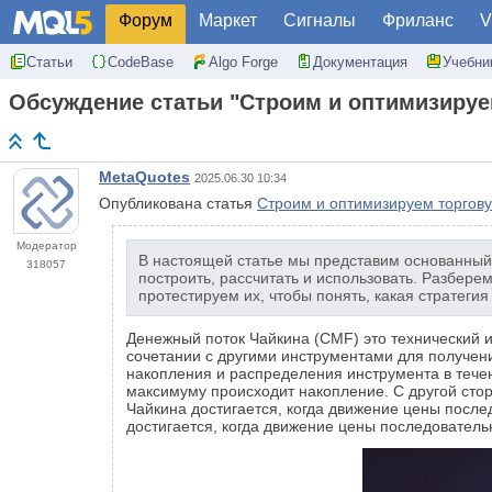
Форум
Маркет
Сигналы
Фриланс
V
Статьи
CodeBase
Algo Forge
Документация
Учебни
Обсуждение статьи "Строим и оптимизируем
MetaQuotes
2025.06.30 10:34
Опубликована статья
Строим и оптимизируем торгову
Модератор
В настоящей статье мы представим основанный н
318057
построить, рассчитать и использовать. Разбере
протестируем их, чтобы понять, какая стратегия
Денежный поток Чайкина (CMF) это технический 
сочетании с другими инструментами для получен
накопления и распределения инструмента в тече
максимуму происходит накопление. С другой стор
Чайкина достигается, когда движение цены посл
достигается, когда движение цены последователь