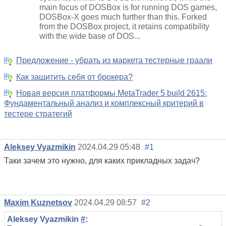
main focus of DOSBox is for running DOS games,
DOSBox-X goes much further than this. Forked
from the DOSBox project, it retains compatibility
with the wide base of DOS...
Предложение - убрать из маркета тестерные граали
Как защитить себя от брокера?
Новая версия платформы MetaTrader 5 build 2615:
Фундаментальный анализ и комплексный критерий в
тестере стратегий
Aleksey Vyazmikin
2024.04.29 05:48
#1
Таки зачем это нужно, для каких прикладных задач?
Maxim Kuznetsov
2024.04.29 08:57
#2
Aleksey Vyazmikin
#
: