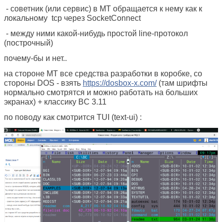
- советник (или сервис) в MT обращается к нему как к
локальному tcp через SocketConnect
- между ними какой-нибудь простой line-протокол
(построчный)
почему-бы и нет..
на стороне MT все средства разработки в коробке, со
стороны DOS - взять
https://dosbox-x.com/
(там шрифты
нормально смотрятся и можно работать на больших
экранах) + классику BC 3.11
по поводу как смотрится TUI (text-ui) :