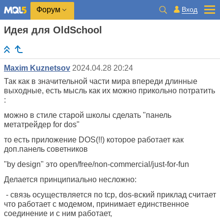
Вход
Форум
Идея для OldSchool
Maxim Kuznetsov
2024.04.28 20:24
Так как в значительной части мира впереди длинные
выходные, есть мысль как их можно прикольно потратить
:
можно в стиле старой школы сделать "панель
метатрейдер for dos"
то есть приложение DOS(!!) которое работает как
доп.панель советников
"by design" это open/free/non-commercial/just-for-fun
Делается принципиально несложно:
- связь осуществляется по tcp, dos-вский приклад считает
что работает с модемом, принимает единственное
соединение и с ним работает,