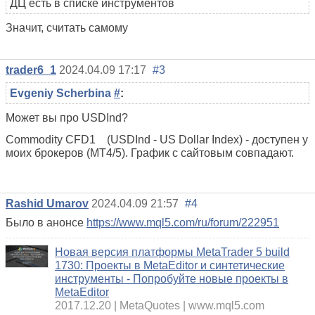
ДЦ есть в списке инструментов
Значит, считать самому
trader6_1
2024.04.09 17:17
#3
Evgeniy Scherbina
#
:
Может вы про USDInd?
Commodity CFD1 (USDInd - US Dollar Index) - доступен у
моих брокеров (MT4/5). График с сайтовым совпадают.
Rashid Umarov
2024.04.09 21:57
#4
Было в анонсе
https://www.mql5.com/ru/forum/222951
Новая версия платформы MetaTrader 5 build
1730: Проекты в MetaEditor и синтетические
инструменты - Попробуйте новые проекты в
MetaEditor
2017.12.20
MetaQuotes
www.mql5.com