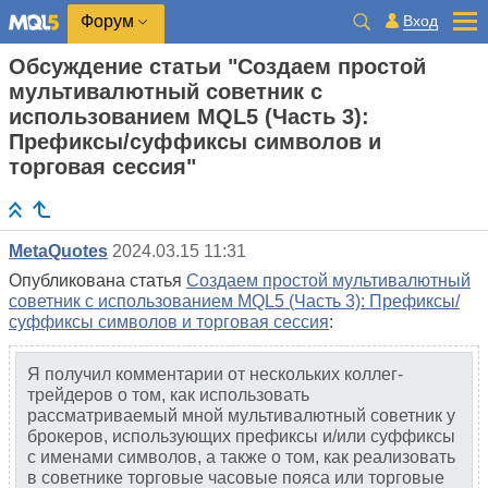
Вход
Форум
Обсуждение статьи "Создаем простой
мультивалютный советник с
использованием MQL5 (Часть 3):
Префиксы/суффиксы символов и
торговая сессия"
MetaQuotes
2024.03.15 11:31
Опубликована статья
Создаем простой мультивалютный
советник с использованием MQL5 (Часть 3): Префиксы/
суффиксы символов и торговая сессия
:
Я получил комментарии от нескольких коллег-
трейдеров о том, как использовать
рассматриваемый мной мультивалютный советник у
брокеров, использующих префиксы и/или суффиксы
с именами символов, а также о том, как реализовать
в советнике торговые часовые пояса или торговые