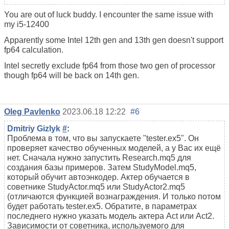
You are out of luck buddy. I encounter the same issue with
my i5-12400
Apparently some Intel 12th gen and 13th gen doesn't support
fp64 calculation.
Intel secretly exclude fp64 from those two gen of processor
though fp64 will be back on 14th gen.
Oleg Pavlenko
2023.06.18 12:22
#6
Dmitriy Gizlyk
#
:
Проблема в том, что вы запускаете "tester.ex5". Он
проверяет качество обученных моделей, а у Вас их ещё
нет. Сначала нужно запустить
Research.mq5 для
создания базы примеров. Затем StudyModel.mq5,
который обучит автоэнкодер. Актер обучается в
советнике StudyActor.mq5 или StudyActor2.mq5
(отличаются функцией вознаграждения. И только потом
будет работать tester.ex5. Обратите, в параметрах
последнего нужно указать модель актера Act или Act2.
Зависимости от советника, используемого для