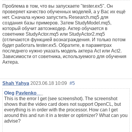
Проблема в том, что вы запускаете "tester.ex5". Он
проверяет качество обученных моделей, а у Вас их ещё
нет. Сначала нужно запустить
Research.mq5 для
создания базы примеров. Затем StudyModel.mq5,
который обучит автоэнкодер. Актер обучается в
советнике StudyActor.mq5 или StudyActor2.mq5
(отличаются функцией вознаграждения. И только потом
будет работать tester.ex5. Обратите, в параметрах
последнего нужно указать модель актера Act или Act2.
Зависимости от советника, используемого для обучения
Актера.
Shah Yahya
2023.06.18 10:09
#5
Oleg
Pavlenko_
_
This is the error I get (see screenshot). The screenshot
shows that the video card does not support OpenCL, but
everything is in order with the processor. How can I get
around this and run it in a tester or optimizer? What can you
advise?