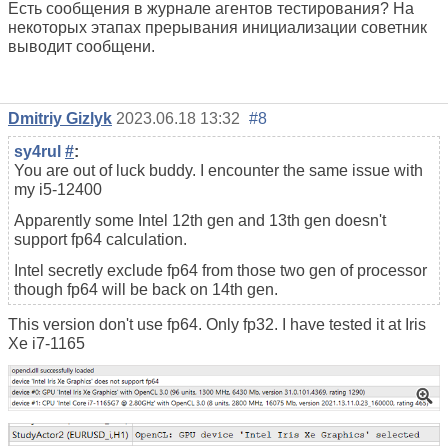
Есть сообщения в журнале агентов тестирования? На
некоторых этапах прерывания инициализации советник
выводит сообщени.
Dmitriy Gizlyk
2023.06.18 13:32
#8
sy4rul
#
:
You are out of luck buddy. I encounter the same issue with
my i5-12400
Apparently some Intel 12th gen and 13th gen doesn't
support fp64 calculation.
Intel secretly exclude fp64 from those two gen of processor
though fp64 will be back on 14th gen.
This version don't use fp64. Only fp32. I have tested it at Iris
Xe i7-1165