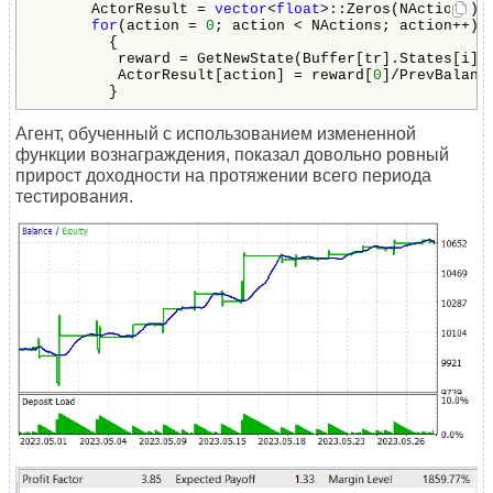
      ActorResult = 
vector
<
float
>::Zeros(NActions);

for
(action = 
0
; action < NActions; action++)

        {

         reward = GetNewState(Buffer[tr].States[i].a
         ActorResult[action] = reward[
0
]/PrevBalanc
Агент, обученный с использованием измененной
функции вознаграждения, показал довольно ровный
прирост доходности на протяжении всего периода
тестирования.