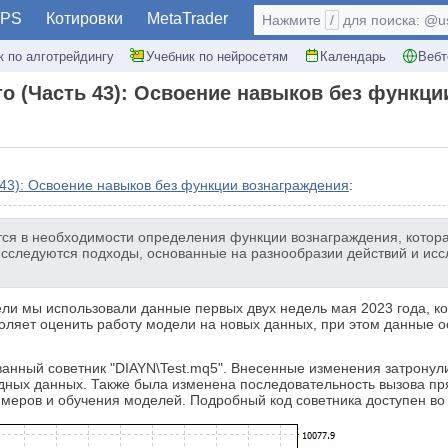
PS
Котировки
MetaTrader
Нажмите
/
для поиска: @use
к по алготрейдингу
Учебник по нейросетям
Календарь
Вебт
о (Часть 43): Освоение навыков без функци
 43): Освоение навыков без функции вознаграждения
:
ся в необходимости определения функции вознаграждения, котора
сследуются подходы, основанные на разнообразии действий и исс
ли мы использовали данные первых двух недель мая 2023 года, к
воляет оценить работу модели на новых данных, при этом данные 
нный советник "DIAYN\Test.mq5". Внесенные изменения затронули 
одных данных. Также была изменена последовательность вызова п
меров и обучения моделей. Подробный код советника доступен во