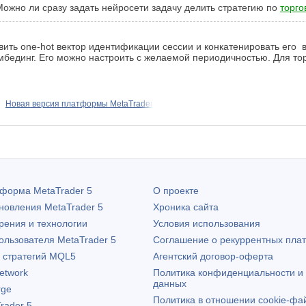
ожно ли сразу задать нейросети задачу делить стратегию по
торго
вить one-hot вектор идентификации сессии и конкатенировать его
бединг. Его можно настроить с желаемой периодичностью. Для тор
Новая версия платформы MetaTrader
атформа
MetaTrader 5
О проекте
бновления
MetaTrader 5
Хроника сайта
рения и технологии
Условия использования
пользователя
MetaTrader 5
Соглашение о рекуррентных пла
х стратегий MQL5
Агентский договор-оферта
etwork
Политика конфиденциальности и
данных
rge
Политика в отношении cookie-фа
rader 5