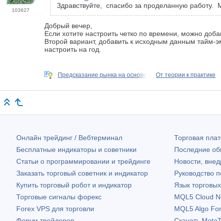
Здравствуйте, спасибо за проделанную работу. М
103627
Добрый вечер,
Если хотите настроить четко по времени, можно доба
Второй вариант, добавить к исходным данным тайм-эм
настроить на год.
Предсказание рынка на основе
От теории к практике
Онлайн трейдинг / Вебтерминал
Торговая пл
Бесплатные индикаторы и советники
Последние о
Статьи о программировании и трейдинге
Новости, внед
Заказать торговый советник и индикатор
Руководство 
Купить торговый робот и индикатор
Язык торговы
Торговые сигналы форекс
MQL5 Cloud N
Forex VPS для торговли
MQL5 Algo Fo
Форум трейдеров
Скачать
MetaT