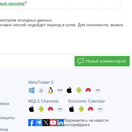
вым сессиям
?
 вектором исходных данных.
говых сессий подойдет период в сутки. Для сезонности, можно
Новый комментарий
MetaTrader 5
MQL5 Channels
Economic Calendar
тежах
 защиты
Подпишитесь на новости
алготрейдинга
йлов