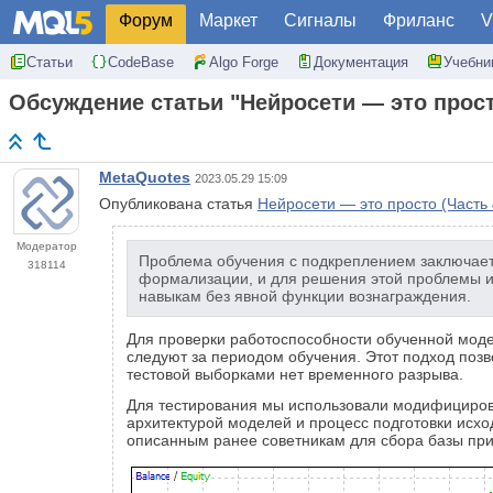
Форум
Маркет
Сигналы
Фриланс
V
Статьи
CodeBase
Algo Forge
Документация
Учебни
Обсуждение статьи "Нейросети — это прост
MetaQuotes
2023.05.29 15:09
Опубликована статья
Нейросети — это просто (Часть
Модератор
Проблема обучения с подкреплением заключает
318114
формализации, и для решения этой проблемы и
навыкам без явной функции вознаграждения.
Для проверки работоспособности обученной моде
следуют за периодом обучения. Этот подход поз
тестовой выборками нет временного разрыва.
Для тестирования мы использовали модифицирова
архитектурой моделей и процесс подготовки исх
описанным ранее советникам для сбора базы при