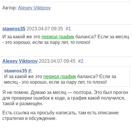
Автор:
Alexey Viktorov
stawros35
2023.04.07 09:35
#1
И за какой же это
период график
баланса? Если за месяц
- это хорошо, если за пару лет, то плохо!
Alexey Viktorov
2023.04.07 09:45
#2
stawros35
#
:
И за какой же это
период график
баланса? Если за
месяц - это хорошо, если за пару лет, то плохо!
Я не помню. Думаю за месяц — полтора. Это был прогон
для проверки ошибок в коде, а график какой получился,
такой и размещён.
Есть ссылка на просьбу написать, там есть описание
стратегии и обсуждение.