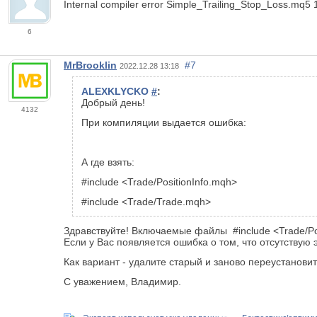
Internal compiler error
Simple_Trailing_Stop_Loss.mq5
6
MrBrooklin
#7
2022.12.28 13:18
ALEXKLYCKO
#
:
Добрый день!
4132
При компиляции выдается ошибка:
А где взять:
#include <Trade/PositionInfo.mqh>
#include <Trade/Trade.mqh>
Здравствуйте! Включаемые файлы #include <Trade/Pos
Если у Вас появляется ошибка о том, что отсутствую
Как вариант - удалите старый и заново переустановит
С уважением, Владимир.