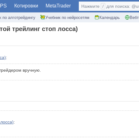
PS
Котировки
MetaTrader
Нажмите
/
для поиска: @use
к по алготрейдингу
Учебник по нейросетям
Календарь
Вебт
той трейлинг стоп лосса)
са)
:
 трейдером вручную.
 лосса)
: