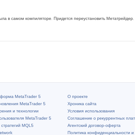
ыла в самом компиляторе. Придется переустановить Метатрейдер.
атформа
MetaTrader 5
О проекте
бновления
MetaTrader 5
Хроника сайта
рения и технологии
Условия использования
пользователя
MetaTrader 5
Соглашение о рекуррентных пла
х стратегий MQL5
Агентский договор-оферта
etwork
Политика конфиденциальности и