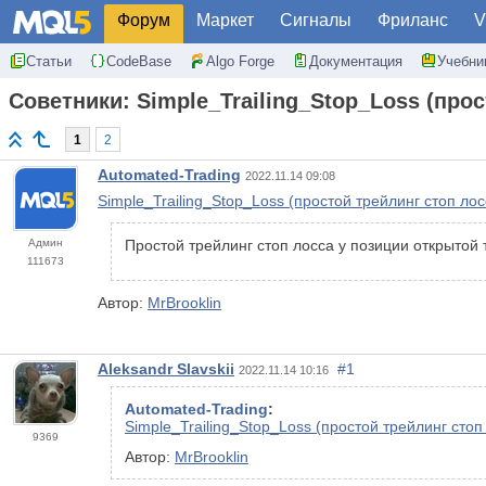
Форум
Маркет
Сигналы
Фриланс
V
Статьи
CodeBase
Algo Forge
Документация
Учебни
Советники: Simple_Trailing_Stop_Loss (прос
1
2
Automated-Trading
2022.11.14 09:08
Simple_Trailing_Stop_Loss (простой трейлинг стоп лос
Админ
Простой трейлинг стоп лосса у позиции открытой
111673
Автор:
MrBrooklin
Aleksandr Slavskii
#1
2022.11.14 10:16
Automated-Trading
:
Simple_Trailing_Stop_Loss (простой трейлинг стоп
9369
Автор:
MrBrooklin