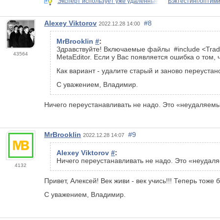
Эксперт использует уже удаленные
Бэктестинг/оптим
Alexey Viktorov
#8
2022.12.28 14:00
MrBrooklin
#
:
Здравствуйте! Включаемые файлы #include <Trade
43564
MetaEditor. Если у Вас появляется ошибка о том
Как вариант - удалите старый и заново переустан
С уважением, Владимир.
Ничего переустанавливать не надо. Это «неудаляемы
MrBrooklin
#9
2022.12.28 14:07
Alexey Viktorov
#
:
Ничего переустанавливать не надо. Это «неудаля
4132
Привет, Алексей! Век живи - век учись!!! Теперь тоже 
С уважением, Владимир.