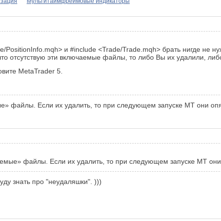
изация
Мультитаймфреймовые индикаторы
/PositionInfo.mqh> и #include <Trade/Trade.mqh> брать нигде не 
, что отсутствую эти включаемые файлы, то либо Вы их удалили, ли
овите MetaTrader 5.
е» файлы. Если их удалить, то при следующем запуске МТ они опят
емые» файлы. Если их удалить, то при следующем запуске МТ они 
буду знать про "неудаляшки". )))