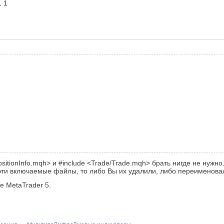
1
1
itionInfo.mqh> и #include <Trade/Trade.mqh> брать нигде не нужн
 эти включаемые файлы, то либо Вы их удалили, либо переименова
е MetaTrader 5.