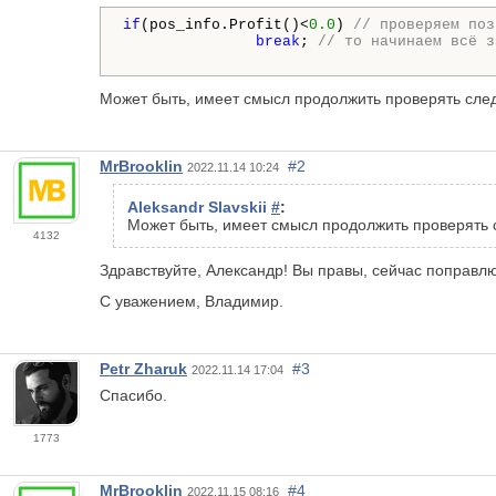
if
(pos_info.Profit()<
0.0
) 
// проверяем поз
break
; 
// то начинаем всё з
Может быть, имеет смысл продолжить проверять след
MrBrooklin
#2
2022.11.14 10:24
Aleksandr Slavskii
#
:
Может быть, имеет смысл продолжить проверять с
4132
Здравствуйте, Александр! Вы правы, сейчас поправлю
С уважением, Владимир.
Petr Zharuk
#3
2022.11.14 17:04
Спасибо.
1773
MrBrooklin
#4
2022.11.15 08:16