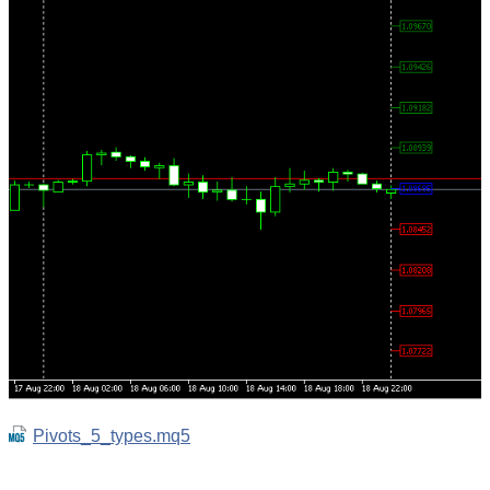
Pivots_5_types.mq5