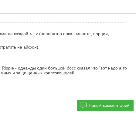
и на каждой <...> (непонятно пока - монете, порции,
отратить на айфон).
ipple - однажды один большой босс сказал что "вот надо а то
онимных и защищённых криптокошелей.
Новый комментарий