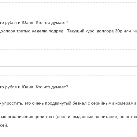
о рубля и Юаня. Кто что думает?
доллора третью неделю подряд.
Текущий курс
доллора 30р или н
о рубля и Юаня. Кто что думает?
 упростить, это очень продвинутый безнал с серийными номерами на
ью ограничения цели трат (деньги, выданные на питание, не потра
сей.