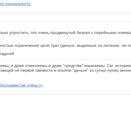
 по специальности.
ьно упростить, это очень продвинутый безнал с серийными номерам
остью ограничения цели трат (деньги, выданные на питание, не п
оздусей.
емы, и даже отменяемы и даже "средства" изымаемы. См. историю R
нзакций не первой свежести и изъяли "деньги" из супер-пупер ан
Программистам, нужны ли в