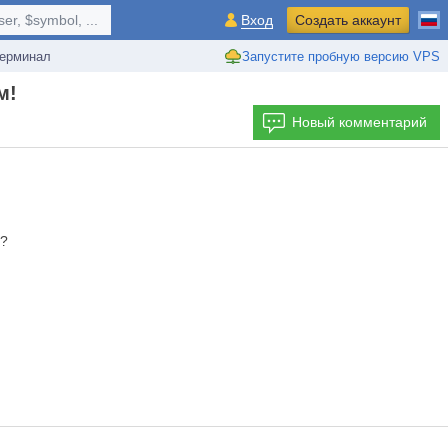
r, $symbol, ...
Вход
Создать аккаунт
ерминал
Запустите пробную версию VPS
м!
Новый комментарий
?