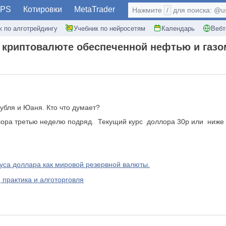
PS
Котировки
MetaTrader
Нажмите
/
для поиска: @use
к по алготрейдингу
Учебник по нейросетям
Календарь
Вебт
 криптовалюте обеспеченной нефтью и газо
убля и Юаня. Кто что думает?
лора третью неделю подряд.
Текущий курс
доллора 30р или ниже
уса доллара как мировой резервной валюты.
 практика и алготорговля