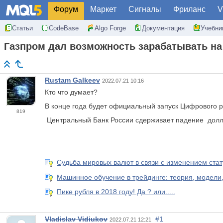
Форум
Маркет
Сигналы
Фриланс
V
Статьи
CodeBase
Algo Forge
Документация
Учебни
Газпром дал возможность зарабатывать на
Rustam Galkeev
2022.07.21 10:16
Кто что думает?
В конце года будет официальный запуск Цифрового р
819
Центральный Банк России сдерживает падение
дол
Судьба мировых валют в связи с изменением стат
Машинное обучение в трейдинге: теория, модели,
Пике рубля в 2018 году! Да ? или.....
Vladislav Vidiukov
#1
2022.07.21 12:21