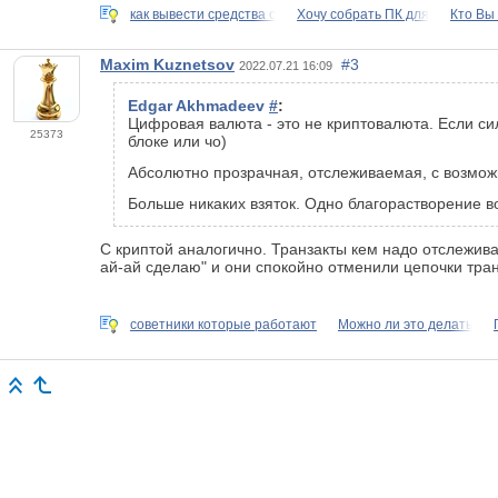
как вывести средства с
Хочу собрать ПК для
Кто Вы
Maxim Kuznetsov
#3
2022.07.21 16:09
Edgar Akhmadeev
#
:
Цифровая валюта - это не криптовалюта. Если сил
25373
блоке или чо)
Абсолютно прозрачная, отслеживаемая, с возможн
Больше никаких взяток. Одно благорастворение в
С криптой аналогично. Транзакты кем надо отслежива
ай-ай сделаю" и они спокойно отменили цепочки тра
советники которые работают
Можно ли это делать