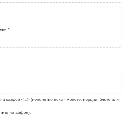
иже
?
 каждой <...> (непонятно пока - монете, порции, блоке или
тить на айфон).