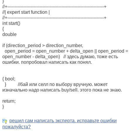
}
//+------------------------------------------------------------------+
//| expert start function |
//+------------------------------------------------------------------+
int start()
{
double
if (direction_period > direction_number,
open_period = open_number + delta_open || open_period =
open_number - delta_open) // здесь думаю, тоже есть
ошибки. попробовал написать как понял.
{ bool;
} //бай или селл по выбору вручную. может
изначально надо написать buy/sell. этого пока не знаю.
return;
}
решил сам написать эксперта. исправьте ошибки
пожалуйста?