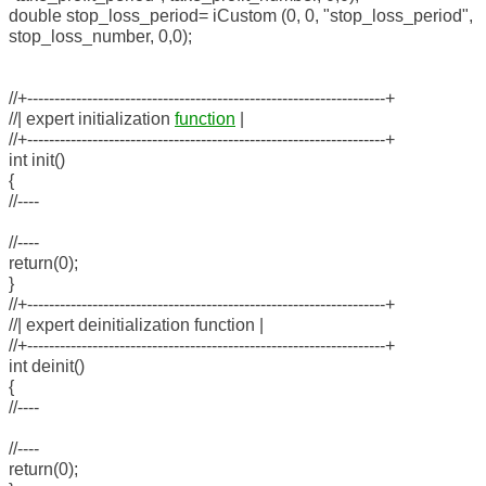
double stop_loss_period= iCustom (0, 0, "stop_loss_period",
stop_loss_number, 0,0);
//+------------------------------------------------------------------+
//| expert initialization
function
|
//+------------------------------------------------------------------+
int init()
{
//----
//----
return(0);
}
//+------------------------------------------------------------------+
//| expert deinitialization function |
//+------------------------------------------------------------------+
int deinit()
{
//----
//----
return(0);