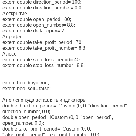
extern double direction_period= 100;
extern double direction_number= 0.01;
// открытие
extern double open_period= 80;
extern double open_number= 8.8;
extern double delta_open= 2
// профит
extern double take_profit_period= 70;
extern double take_profit_number= 8.8;
// лосс
extern double stop_loss_period= 40;
extern double stop_loss_number= 8.8;
extern bool buy= true;
extern bool sell= false;
// не ясно куда вставлять индикаторы
double direction_period= iCustom (0, 0, "direction_period",
direction_number, 0,0);
double open_period= iCustom (0, 0, "open_period",
open_number, 0,0);
double take_profit_period= iCustom (0, 0,
"take_profit_period", take_profit_number, 0,0);