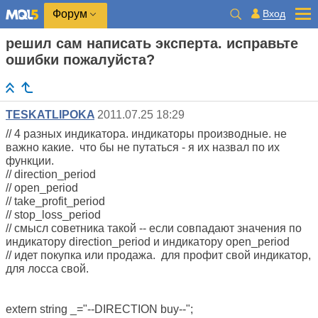
Вход
Форум
решил сам написать эксперта. исправьте
ошибки пожалуйста?
TESKATLIPOKA
2011.07.25 18:29
// 4 разных индикатора. индикаторы производные. не
важно какие. что бы не путаться - я их назвал по их
функции.
// direction_period
// open_period
// take_profit_period
// stop_loss_period
// смысл советника такой -- если совпадают значения по
индикатору direction_period и индикатору open_period
// идет покупка или продажа. для профит свой индикатор,
для лосса свой.
extern string _="--DIRECTION buy--";