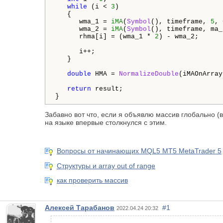
while
 (i < 
3
)

   {

      wma_1 = 
iMA
(
Symbol
(), timeframe, 
5
, 
      wma_2 = 
iMA
(
Symbol
(), timeframe, ma_
      rhma[i] = (wma_1 * 
2
) - wma_2;

      i++;

   }

double
 HMA = 
NormalizeDouble
(iMAOnArray
return
 result;

}
Забавно вот что, если я объявлю массив глобально (в
на языке впервые столкнулся с этим.
Вопросы от начинающих MQL5 MT5 MetaTrader 5
Структуры и array out of range
как проверить массив
Алексей Тарабанов
#1
2022.04.24 20:32