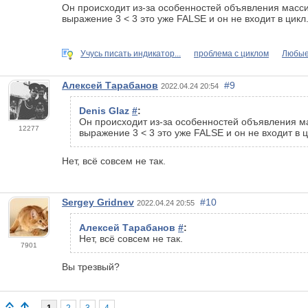
Он происходит из-за особенностей объявления массив
выражение 3 < 3 это уже FALSE и он не входит в цик
Учусь писать индикатор...
проблема с циклом
Любые
Алексей Тарабанов
#9
2022.04.24 20:54
Denis Glaz
#
:
Он происходит из-за особенностей объявления мас
12277
выражение 3 < 3 это уже FALSE и он не входит в 
Нет, всё совсем не так.
Sergey Gridnev
#10
2022.04.24 20:55
Алексей Тарабанов
#
:
Нет, всё совсем не так.
7901
Вы трезвый?