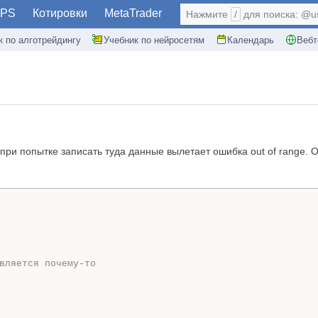
PS
Котировки
MetaTrader
Нажмите
/
для поиска: @use
к по алготрейдингу
Учебник по нейросетям
Календарь
Вебт
ри попытке записать туда данные вылетает ошибка out of range.
вляется почему-то