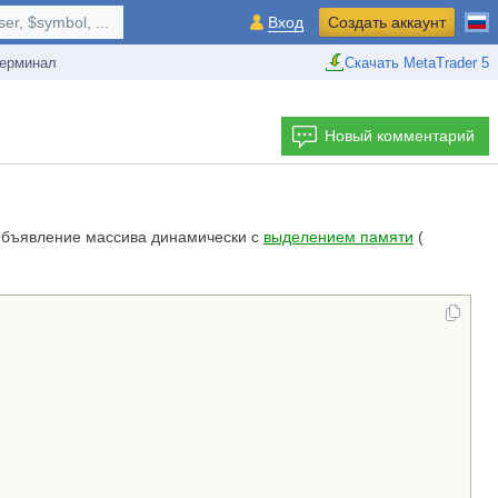
r, $symbol, ...
Вход
Создать аккаунт
ерминал
Скачать MetaTrader 5
Новый комментарий
 Объявление массива динамически с
выделением памяти
(