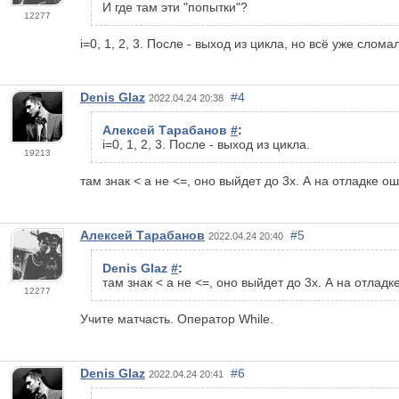
И где там эти "попытки"?
12277
i=0, 1, 2, 3. После - выход из цикла, но всё уже слома
Denis Glaz
#4
2022.04.24 20:38
Алексей Тарабанов
#
:
i=0, 1, 2, 3. После - выход из цикла.
19213
там знак < а не <=, оно выйдет до 3х. А на отладке 
Алексей Тарабанов
#5
2022.04.24 20:40
Denis Glaz
#
:
там знак < а не <=, оно выйдет до 3х. А на отлад
12277
Учите матчасть. Оператор While.
Denis Glaz
#6
2022.04.24 20:41