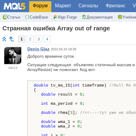
Форум
Маркет
Сигналы
Фриланс
V
Статьи
CodeBase
Algo Forge
Документация
Учебни
Странная ошибка Array out of range
1
2
3
4
Denis Glaz
2022.04.24 18:39
Доброго времени суток.
Ситуация следующая: объявляю статичный массив и п
19213
ArrayResize) не помогает. Код вот:
double
 tv_ma_15(
int
 timeframe) 
//Hull MA 9
{

double
 result = 
0
;

int
 ma_period = 
9
;

double
 rhma[
3
]; 
//<<----тут уже не объя
double
 wma_1 = 
0
;

double
 wma_2 = 
0
;

int
 i = 
0
;
