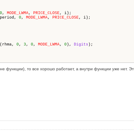
0
, 
MODE_LWMA
, 
PRICE_CLOSE
, i);

period, 
0
, 
MODE_LWMA
, 
PRICE_CLOSE
, i);

(rhma, 
0
, 
3
, 
0
, 
MODE_LWMA
, 
0
), 
Digits
);

не функции), то все хорошо работает, а внутри функции уже нет. Э