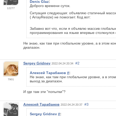
Denis Glaz
:
Доброго времени суток.
12277
Ситуация следующая: объявляю статичный массив
( ArrayResize) не помогает. Код вот:
Забавно вот что, если я объявлю массив глобально
программирования на языке впервые столкнулся 
Не знаю, как там при глобальном уровне, а в этом ко
диапазон.
Sergey Gridnev
#2
2022.04.24 20:34
Алексей Тарабанов
#
:
Не знаю, как там при глобальном уровне, а в это
7901
выход за диапазон.
И где там эти "попытки"?
Алексей Тарабанов
#3
2022.04.24 20:37
Sergey Gridnev
#
: