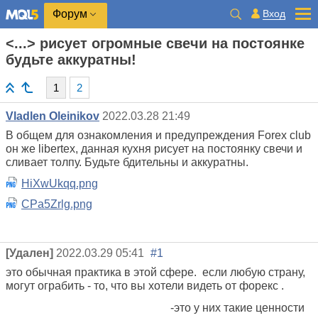
Вход
Форум
<...> рисует огромные свечи на постоянке
будьте аккуратны!
1
2
Vladlen Oleinikov
2022.03.28 21:49
В общем для ознакомления и предупреждения Forex club
он же libertex, данная кухня рисует на постоянку свечи и
сливает толпу. Будьте бдительны и аккуратны.
HiXwUkqq.png
CPa5Zrlg.png
[Удален]
2022.03.29 05:41
#1
это обычная практика в этой сфере. если любую страну,
могут ограбить - то
,
что вы хотели видеть от форекс .
-это у них такие ценности