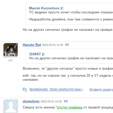
Maxim Kuznetsov
#
:
ТС видимо просто хочет чтобы последние показан
Недоработка дизайна, они там сливаются с рамк
Но на других сигналах график не налезает на правую 
Haruto Rat
#5
2022.03.01 11:35
116657
#
:
Но на других сигналах график не налезает на пра
127
Возможно, те "другие сигналы" просто новые и графи
edit: так, но не совсем так. у сигналов 20 и 27 неде
скачками.
[ВНИМАНИЕ, ТЕМА ЗАКРЫТА!] Любой
40 минут назад
domclinic
#6
2022.03.01 14:35
Сверху есть иконка "
отступ графика
от правой грациц