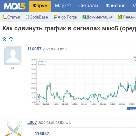
Форум
Маркет
Сигналы
Фриланс
V
Статьи
CodeBase
Algo Forge
Документация
Учебни
Как сдвинуть график в сигналах мкю5 (сред
116657
2022.03.01 02:33
21
a007
#1
2022.03.01 08:52
116657
: