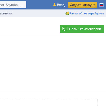
r, $symbol, ...
Вход
Создать аккаунт
ерминал
Канал об алготрейдинге
Новый комментарий