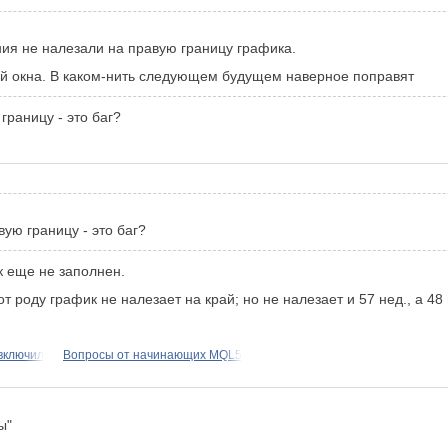
ия не налезали на правую границу графика.
ой окна. В каком-нить следующем будущем наверное поправят
границу - это баг?
вую границу - это баг?
к еще не заполнен.
ль от роду график не налезает на край; но не налезает и 57 нед., а
 включил
Вопросы от начинающих MQL5
ы"