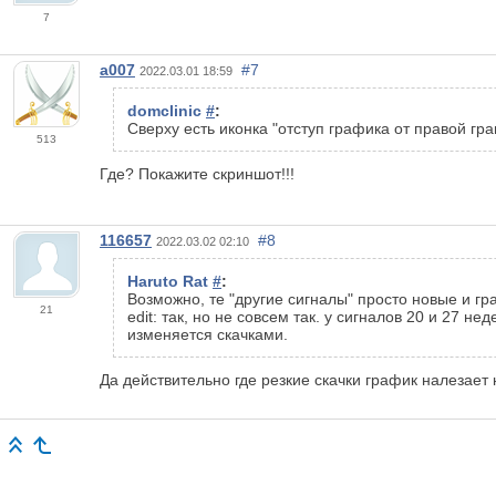
7
a007
#7
2022.03.01 18:59
domclinic
#
:
Сверху есть иконка "
отступ графика
от правой гр
513
Где? Покажите скриншот!!!
116657
#8
2022.03.02 02:10
Haruto Rat
#
:
Возможно, те "другие сигналы" просто новые и г
21
edit: так, но не совсем так. у сигналов 20 и 27 н
изменяется скачками.
Да действительно где резкие скачки график налезает 