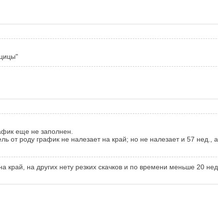
ацицы"
рафик еще не заполнен.
едель от роду график не налезает на край; но не налезает и 57 нед.
на край, на других нету резких скачков и по времени меньше 20 нед