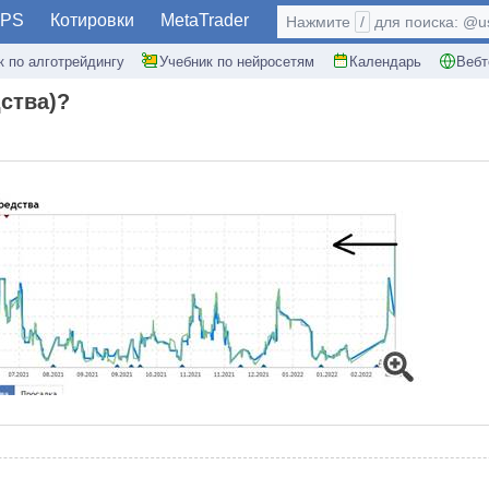
PS
Котировки
MetaTrader
Нажмите
/
для поиска: @use
к по алготрейдингу
Учебник по нейросетям
Календарь
Вебт
ства)?