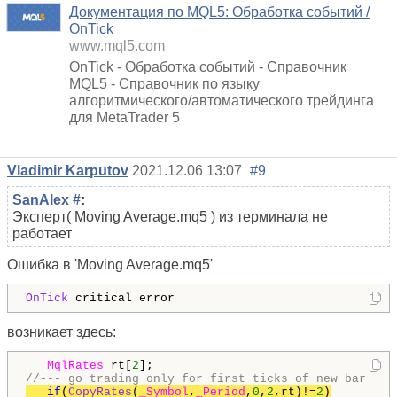
Документация по MQL5: Обработка событий /
OnTick
www.mql5.com
OnTick - Обработка событий - Справочник
MQL5 - Справочник по языку
алгоритмического/автоматического трейдинга
для MetaTrader 5
Vladimir Karputov
2021.12.06 13:07
#9
SanAlex
#
:
Эксперт( Moving Average.mq5 ) из терминала не
работает
Ошибка в 'Moving Average.mq5'
OnTick
возникает здесь:
MqlRates
 rt[
2
//--- go trading only for first ticks of new bar
if
(
CopyRates
(
_Symbol
,
_Period
,
0
,
2
,rt)!=
2
)