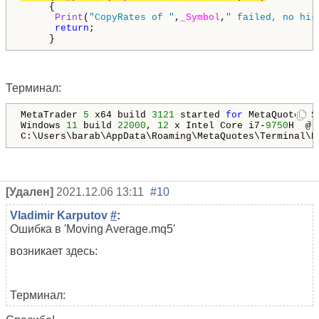
     {

Print
(
"CopyRates of "
,
_Symbol
,
" failed, no his
return
;

     }
Терминал:
MetaTrader 
5
 x64 build 
3121
 started 
for
 MetaQuotes S
Windows 
11
 build 
22000
, 
12
 x Intel Core i7-
9750
H  @ 
[Удален]
2021.12.06 13:11
#10
Vladimir Karputov
#
:
Ошибка в 'Moving Average.mq5'
возникает здесь:
Терминал: