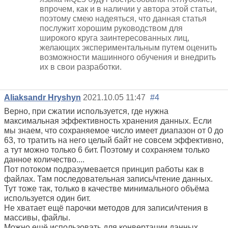
впрочем, как и в наличии у автора этой статьи,
поэтому смею надеяться, что данная статья
послужит хорошим руководством для
широкого круга заинтересованных лиц,
желающих экспериментальным путем оценить
возможности машинного обучения и внедрить
их в свои разработки.
Aliaksandr Hryshyn
2021.10.05 11:47
#4
Верно, при сжатии используется, где нужна
максимальная эффективность хранения данных. Если
мы знаем, что сохраняемое число имеет диапазон от 0 до
63, то тратить на него целый байт не совсем эффективно,
а тут можно только 6 бит. Поэтому и сохраняем только
данное количество....
Пот потоком подразумевается принцип работы как в
файлах. Там последовательная запись/чтение данных.
Тут тоже так, только в качестве минимального объёма
используется один бит.
Не хватает ещё парочки методов для записи/чтения в
массивы, файлы.
Можно ещё использовать для конвертации данных