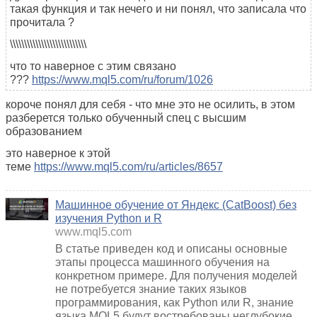
такая функция и так нечего и ни понял, что записала что
прочитала ?
\\\\\\\\\\\\\\\\\\\\\\\\\\\
что то наверное с этим связано
???
https://www.mql5.com/ru/forum/1026
короче понял для себя - что мне это не осилить, в этом
разберется только обученный спец с высшим
образованием
это наверное к этой
теме
https://www.mql5.com/ru/articles/8657
Машинное обучение от Яндекс (CatBoost) без
изучения Python и R
www.mql5.com
В статье приведен код и описаны основные
этапы процесса машинного обучения на
конкретном примере. Для получения моделей
не потребуется знание таких языков
программирования, как Python или R, знание
языка MQL5 будут востребованы неглубокие,