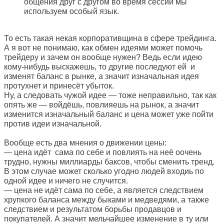
общения друг с другом во время сессии мы
используем особый язык.
То есть такая некая корпоративщина в сфере трейдинга.
А я вот не понимаю, как обмен идеями может помочь
трейдеру и зачем он вообще нужен? Ведь если идею
кому-нибудь выскажешь, то другие последуют ей и
изменят баланс в рынке, а значит изначальная идея
протухнет и принесёт убыток.
Ну, а следовать чужой идее — тоже неправильно, так как
опять же — войдёшь, повлияешь на рынок, а значит
изменится изначальный баланс и цена может уже пойти
против идеи изначальной.
Вообще есть два мнения о движении цены:
— цена идёт сама по себе и повлиять на неё оочень
трудно, нужны миллиарды баксов, чтобы сменить тренд.
В этом случае может сколько угодно людей входиь по
одной идее и ничего не случится.
— цена не идёт сама по себе, а является следствием
хрупкого баланса между быками и медведями, а также
следствием и результатом борьбы продавцов и
покупателей. А значит мельчайшее изменение в ту или