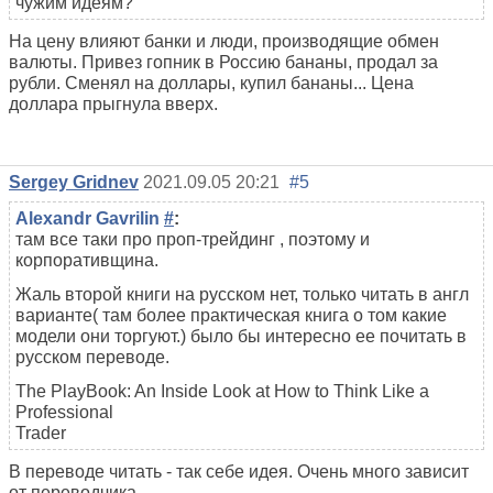
чужим идеям?
На цену влияют банки и люди, производящие обмен
валюты. Привез гопник в Россию бананы, продал за
рубли. Сменял на доллары, купил бананы... Цена
доллара прыгнула вверх.
Sergey Gridnev
2021.09.05 20:21
#5
Alexandr Gavrilin
#
:
там все таки про проп-трейдинг , поэтому и
корпоративщина.
Жаль второй книги на русском нет, только читать в англ
варианте( там более практическая книга о том какие
модели они торгуют.) было бы интересно ее почитать в
русском переводе.
The PlayBook: An Inside Look at How to Think Like a
Professional
Trader
В переводе читать - так себе идея. Очень много зависит
от переводчика.