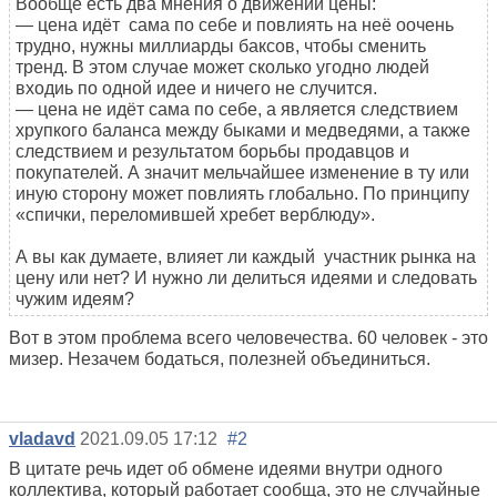
Вообще есть два мнения о движении цены:
— цена идёт сама по себе и повлиять на неё оочень
трудно, нужны миллиарды баксов, чтобы сменить
тренд. В этом случае может сколько угодно людей
входиь по одной идее и ничего не случится.
— цена не идёт сама по себе, а является следствием
хрупкого баланса между быками и медведями, а также
следствием и результатом борьбы продавцов и
покупателей. А значит мельчайшее изменение в ту или
иную сторону может повлиять глобально. По принципу
«спички, переломившей хребет верблюду».
А вы как думаете, влияет ли каждый участник рынка на
цену или нет? И нужно ли делиться идеями и следовать
чужим идеям?
Вот в этом проблема всего человечества. 60 человек - это
мизер. Незачем бодаться, полезней объединиться.
vladavd
2021.09.05 17:12
#2
В цитате речь идет об обмене идеями внутри одного
коллектива, который работает сообща, это не случайные