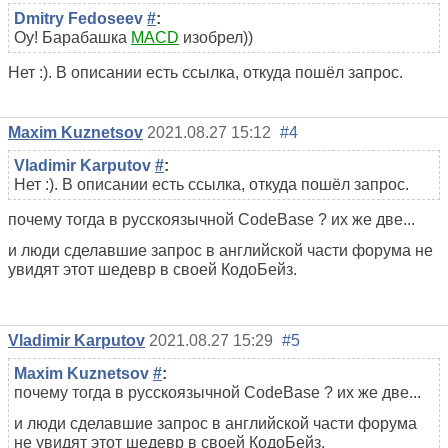
Dmitry Fedoseev
#
:
Оу! Барабашка
MACD
изобрел))
Нет :). В описании есть ссылка, откуда пошёл запрос.
Maxim Kuznetsov
2021.08.27 15:12
#4
Vladimir Karputov
#
:
Нет :). В описании есть ссылка, откуда пошёл запрос.
почему тогда в русскоязычной CodeBase ? их же две...
и люди сделавшие запрос в английской части форума не
увидят этот шедевр в своей КодоБейз.
Vladimir Karputov
2021.08.27 15:29
#5
Maxim Kuznetsov
#
:
почему тогда в русскоязычной CodeBase ? их же две...
и люди сделавшие запрос в английской части форума
не увидят этот шедевр в своей КодоБейз.