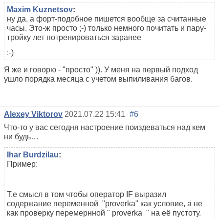
Maxim Kuznetsov
:
ну да, а форт-подобное пишется вообще за считанные
часы. Это-ж просто ;-) только немного почитать и пару-
тройку лет потренироваться заранее
:-)
Я же и говорю - "просто" )). У меня на первый подход
ушло порядка месяца с учетом выпиливания багов.
Alexey Viktorov
2021.07.22 15:41
#6
Что-то у вас сегодня настроение поиздеваться над кем
ни будь…
Ihar Burdzilau
:
Пример:
Т.е смысл в том чтобы оператор IF выразил
содержание переменной "
proverka" как условие, а не
как проверку перемернной "
proverka
"
на её пустоту.