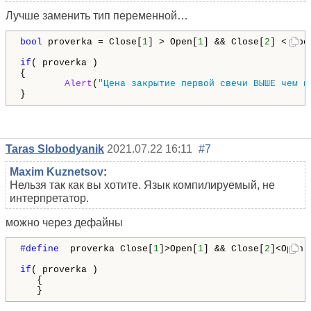
Лучше заменить тип переменной…
bool
 proverka = Close[
1
] > Open[
1
] && Close[
2
] < Ope
if
( proverka )

{

Alert
(
"Цена закрытие первой свечи ВЫШЕ чем ц
}
Taras Slobodyanik
2021.07.22 16:11
#7
Maxim Kuznetsov
:
Нельзя так как вы хотите. Язык компилируемый, не
интерпретатор.
можно через дефайны
#define  
proverka Close[
1
]>Open[
1
] && Close[
2
]<Open[
if
( proverka )

   {

   }