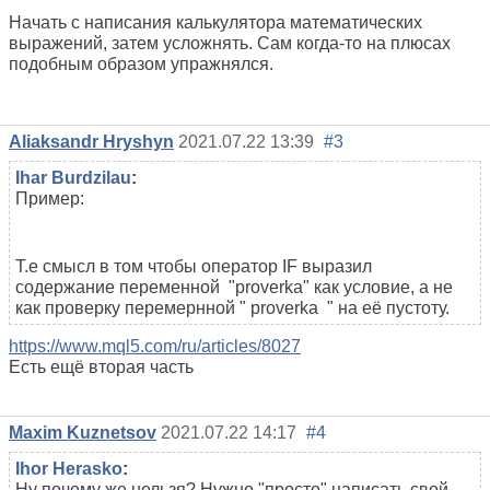
Начать с написания калькулятора математических
выражений, затем усложнять. Сам когда-то на плюсах
подобным образом упражнялся.
Aliaksandr Hryshyn
2021.07.22 13:39
#3
Ihar Burdzilau
:
Пример:
Т.е смысл в том чтобы оператор IF выразил
содержание переменной "
proverka" как условие, а не
как проверку перемернной "
proverka
"
на её пустоту.
https://www.mql5.com/ru/articles/8027
Есть ещё вторая часть
Maxim Kuznetsov
2021.07.22 14:17
#4
Ihor Herasko
:
Ну почему же нельзя? Нужно "просто" написать свой