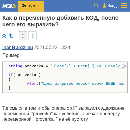
Вход
Форум
Как в переменную добавить КОД, после
чего его выразить?
1
2
Ihar Burdzilau
2021.07.22 13:24
Пример:
string
 proverka = 
"Close[1] > Open[1] && Close[2] < 
if
( proverka )

Alert
(
"Цена закрытие первой свечи ВЫШЕ чем ц
}
Т.е смысл в том чтобы оператор IF выразил содержание
переменной "
proverka" как условие, а не как проверку
перемернной "
proverka
"
на её пустоту.