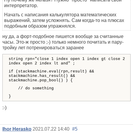
интерпретатор.
Начать с написания калькулятора математических
выражений, затем усложнять. Сам когда-то на плюсах
подобным образом упражнялся.
ну да, а форт-подобное пишется вообще за считанные
часы. Это-ж просто ;-) только немного почитать и пару-
тройку лет потренироваться заранее
string rpn="close 1 index open 1 index gt close 2
index open 2 index lt and" ;
if (stackmachine.eval(rpn,result) &&
stackmachine.has_result() &&
stackmachine.pop_bool() ) {
// do something
}
:-)
Ihor Herasko
2021.07.22 14:40
#5