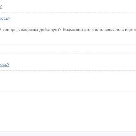
?
лось?
й теперь заморозка действует? Возможно это как-то связано с изм
лось?