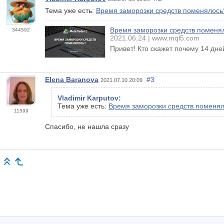
Тема уже есть:
Время заморозки средств поменялось
Время заморозки средств поменя
344592
2021.06.24
www.mql5.com
Привет! Кто скажет почему 14 дне
Elena Baranova
#3
2021.07.10 20:09
Vladimir Karputov
:
Тема уже есть:
Время заморозки средств поменя
11599
Спасибо, не нашла сразу