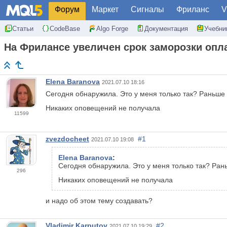
Форум
Маркет
Сигналы
Фриланс
V
Статьи
CodeBase
Algo Forge
Документация
Учебни
На Фрилансе увеличен срок заморозки опл
Elena Baranova
2021.07.10 18:16
Сегодня обнаружила. Это у меня только так? Раньше б
Никаких оповещений не получала
11599
zvezdocheet
#1
2021.07.10 19:08
Elena Baranova
:
Сегодня обнаружила. Это у меня только так? Рань
296
Никаких оповещений не получала
и надо об этом тему создавать?
Vladimir Karputov
#2
2021.07.10 19:29