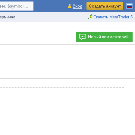
r, $symbol, ...
Вход
Создать аккаунт
ерминал
Скачать MetaTrader 5
Новый комментарий