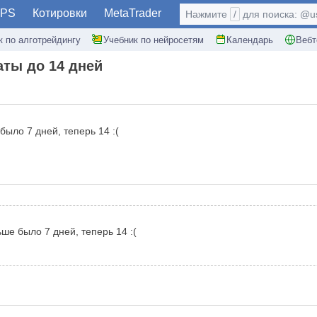
PS
Котировки
MetaTrader
Нажмите
/
для поиска: @use
к по алготрейдингу
Учебник по нейросетям
Календарь
Вебт
аты до 14 дней
ыло 7 дней, теперь 14 :(
ше было 7 дней, теперь 14 :(