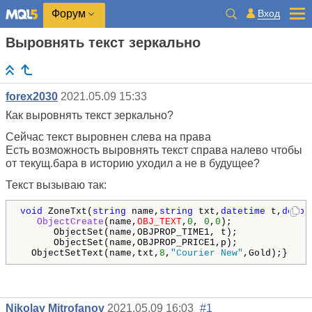
Вход
Форум
Выровнять текст зеркально
forex2030
2021.05.09 15:33
Как выровнять текст зеркально?
Сейчас текст выровнен слева на права
Есть возможность выровнять текст справа налево чтобы
от текущ.бара в историю уходил а не в будущее?
Текст вызываю так:
void
 ZoneTxt(
string
 name,
string
 txt,
datetime
 t,
doubl
ObjectCreate
(name,
OBJ_TEXT
,
0
, 
0
,
0
);

      ObjectSet(name,OBJPROP_TIME1, t);

      ObjectSet(name,OBJPROP_PRICE1,p);

  ObjectSetText(name,txt,
8
,
"Courier New"
,Gold);}
Nikolay Mitrofanov
2021.05.09 16:03
#1