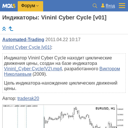
Вход
Форум
Индикаторы: VininI Cyber Cyсle [v01]
Automated-Trading
2011.04.22 10:17
VininI Cyber Cyсle [v01]
:
Индикатор VininI Cyber Cycle находит циклические
движения цены, создан на базе индикатора
VininI_Cyber Cycle(V2).mq4
, разработанного
Виктором
Николаевым
(2009).
Цель индикатора-нахождение циклических движений
цены.
Автор:
traderak20