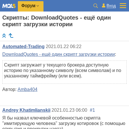
Вход
Форум
Скрипты: DownloadQuotes - ещё один
скрипт загрузки истории
Automated-Trading
2021.01.22 06:22
DownloadQuotes - ещё один скрипт загрузки истории
:
Скрипт загружает у текущего брокера доступную
историю по указанному символу (всем символам) и по
указанному таймфрейму (или всем).
Автор:
Amba404
Andrey Khatimlianskii
2021.01.23 06:00
#1
Я бы назвал ключевой особенностью скрипта
"имитирующую человека" загрузку котировок (с помощью
открытия и прокрутки чарта).