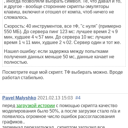
, иногда позволяли выбрать символ. Те, что давал и то,
и другое - вообще сторонние скрипты-эмуляторы
клавиш, включил и отошел от компа, чтоб ничего не
сломалось.
Скорость: 40 инструментов, все тФ, "с нуля" (примерно
550 МБ). До сервера пинг 123 мс: лучшее время 2 ч 9
мин, худшее 4 ч 57 мин. До сервера 10 мс: лучшее
время 1 ч 11 мин, худшее 2 ч 02. Сервер один и тот же.
Нашел ошибку: если задержка между попытками
получения данных меньше 50 мс, данные качает не
полностью.
Посмотрите еще мой скрипт. ТФ выбирать можно. Вроде
работал стабильно.
Pavel Malyshko
2021.02.13 15:03
#4
перед
загрузкой истории
с помощью скрипта качество
моделирования было 50%, а после загрузки стало n/a и
появилось огромное число ошибок рассогласования
графиков..
терминал перезагружал.. скриптом загрузил все