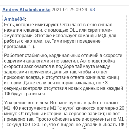
Andrey Khatimlianskii
2021.01.25 09:29
#3
Amba404
:
Есть, которые имитируют. Отсылают в окно сигнал
нажатия клавиши, с помощью DLL или скриптами-
эмуляторами. Этот же использует команды MQL для
работы с чартами, т.е. "имитирует поведение
программы" :).
Работает стабильно, кардинальных отличий в скорости
с другими аналогами я не заметил. Автоподстройка
скорости заключается в подборе таймаута между
запросами получения данных так, чтобы и ответ
приходил всегда, и отсутствие ответа означало конец
истории. Даже если вся история закачана, по ~3
секунды контроля отсутствия новых данных на каждый
ТФ будут тратиться.
Ускорение вот в чём. Вот мне нужны в работе только
М1. 40 инструментов М1 "с нуля" качаются примерно 20
минут. От глубины истории на сервере зависит, но вот
примерно так. Просто обновить все инструменты по М1
- секунд 100-120. Те, что я видел, не давали выбрать ТФ