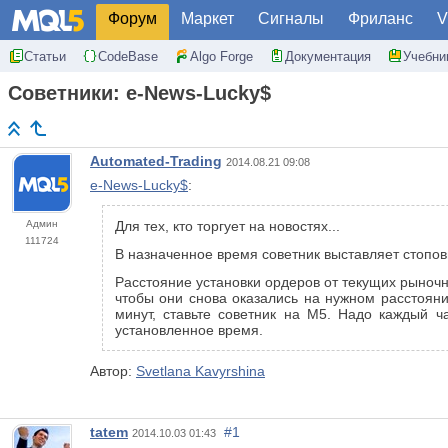
Форум
Маркет
Сигналы
Фриланс
V
Статьи
CodeBase
Algo Forge
Документация
Учебни
Советники: e-News-Lucky$
Automated-Trading
2014.08.21 09:08
e-News-Lucky$
:
Админ
Для тех, кто торгует на новостях...
111724
В назначенное время советник выставляет стоповы
Расстояние установки ордеров от текущих рыночн
чтобы они снова оказались на нужном расстоян
минут, ставьте советник на М5. Надо каждый ч
установленное время.
Автор:
Svetlana Kavyrshina
tatem
#1
2014.10.03 01:43