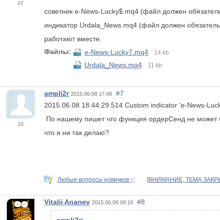
22
советник e-News-Lucky$.mq4 (файл должен обязател
индикатор Urdala_News.mq4 (файл должен обязатель
работают вместе.
Файлы:
e-News-Lucky7.mq4
14 kb
Urdala_News.mq4
11 kb
ampli2r
#7
2015.06.08 17:48
2015.06.08 18:44:29.514
Custom indicator 'e-News-Luck
По нашему пишет что функция ордерСенд не может 
20
что я ни так делаю?
Любые вопросы новичков по
[ВНИМАНИЕ, ТЕМА ЗАКРЫ
Vitalii Ananev
#8
2015.06.09 09:16