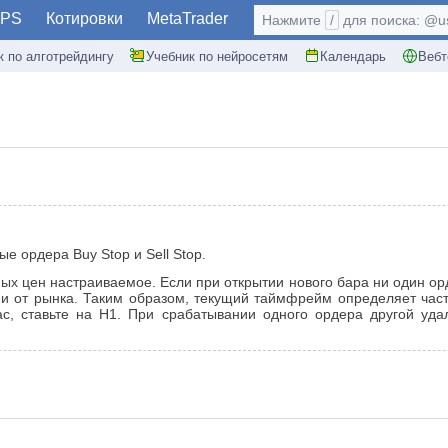
PS
Котировки
MetaTrader
Нажмите
/
для поиска: @use
к по алготрейдингу
Учебник по нейросетям
Календарь
Вебт
е ордера Buy Stop и Sell Stop.
ых цен настраиваемое. Если при открытии нового бара ни один орд
ии от рынка. Таким образом, текущий таймфрейм определяет ча
ас, ставьте на Н1. При срабатывании одного ордера другой удал