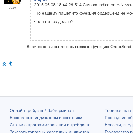
ampli2r
:
2015.06.08 18:44:29.514
Custom indicator 'e-News-
9610
По нашему пишет что функция ордерСенд не мо
что я ни так делаю?
Возможно вы пытаетесь вызвать функцию OrderSend() 
Онлайн трейдинг / Вебтерминал
Торговая пл
Бесплатные индикаторы и советники
Последние о
Статьи о программировании и трейдинге
Новости, внед
Заказать торговый советник и индикатор
Руководство 