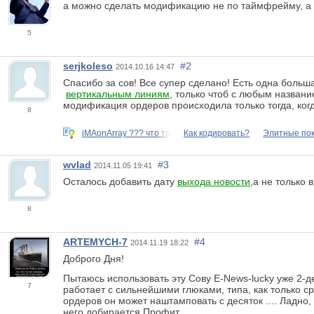
а можно сделать модификацию не по таймфрейму, а 
5
serjkoleso
#2
2014.10.16 14:47
Спасибо за сов! Все супер сделано! Есть одна боль
вертикальным линиям
, только чтоб с любым названи
модификация ордеров происходила только тогда, ког
8
iMAonArray ??? что то
Как кодировать?
Элитные пок
wvlad
#3
2014.11.05 19:41
Осталось добавить дату
выхода новости
,а не только 
8
ARTEMYCH-7
#4
2014.11.19 18:22
Доброго Дня!
Пытаюсь использовать эту Сову E-News-lucky уже 2-де
7
работает с сильнейшими глюками, типа, как только с
ордеров он может наштамповать с десяток .... Ладно,
него добирается Профит.