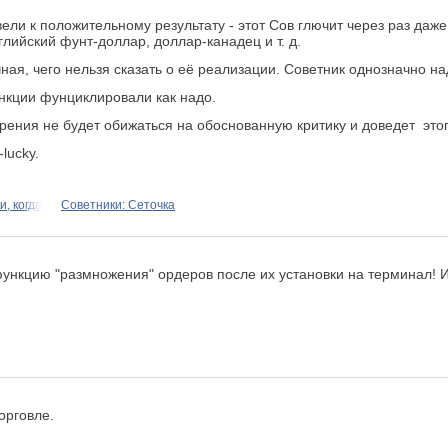
ли к положительному результату - этот Сов глючит через раз даже
ийский фунт-доллар, доллар-канадец и т. д.
ая, чего нельзя сказать о её реализации. Советник однозначно на
ункции фунциклировали как надо.
рения не будет обижаться на обоснованную критику и доведет это
lucky.
, когда
Советники: Сеточка
функцию "размножения" ордеров после их установки на терминал! И 
орговле.