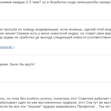
скажем каждые 2-3 тика? ну и безубыток сюда немешалобы прикрут
шая просьба по поводу модификации, если можешь, сделай чтоб м
ем линии! Скажем есть у меня новостной индюк, он ставит свои вер
да ордер не сработал до выхода следующей новости (соответстве
азатели :)
время, было бы круто!
нь, но пока без особого успеха, поскольку этот Советник работает
рабатывает один из уже выставленных ордеров, этот Сов тут же вы
 если бы все эти "лишние" ордера закрывались Профитом .. Так нет