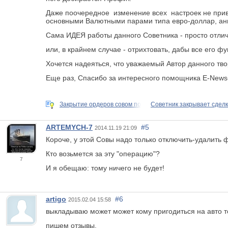
Даже поочередное изменение всех настроек не приве
основными Валютными парами типа евро-доллар, англ
Сама ИДЕЯ работы данного Советника - просто отличн
или, в крайнем случае - отрихтовать, дабы все его ф
Хочется надеяться, что уважаемый Автор данного тво
Еще раз, Спасибо за интересного помощника E-News-
Закрытие ордеров совом по
Советник закрывает сделки
ARTEMYCH-7
#5
2014.11.19 21:09
Короче, у этой Совы надо только отключить-удалить 
Кто возьмется за эту "операцию"?
7
И я обещаю: тому ничего не будет!
artigo
#6
2015.02.04 15:58
выкладываю может может кому пригодиться на авто т
пишем отзывы.