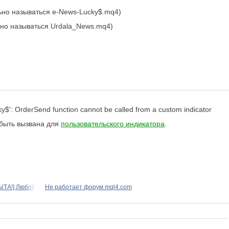
ьно называться e-News-Lucky$.mq4)
но называться Urdala_News.mq4)
y$': OrderSend function cannot be called from a custom indicator
быть вызвана для
пользовательского индикатора
.
ТА!] Любой
Не работает форум mql4.com