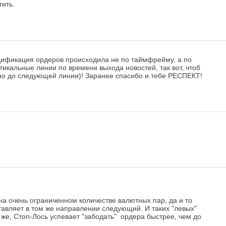
ить.
одификация ордеров происходила не по таймфрейму, а по
тикальные линии по времени выхода новостей, так вот, чтоб
нно до следующей линии)! Заранее спасибо и тебе РЕСПЕКТ!
 на очень ограниченном количестве валютных пар, да и то
ставляет в том же направлении следующий. И таких "левых"
 же, Стоп-Лось успевает "забодать" ордера быстрее, чем до