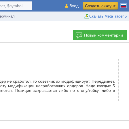
r, $symbol, ...
Вход
Создать аккаунт
ерминал
Скачать MetaTrader 5
Новый комментарий
ер не сработал, то советник их модифицирует. Передвинет,
стоту модификации несработавших ордеров. Надо каждые 5
яется. Позиция закрывается либо по стопу/тейку, либо в