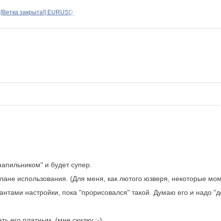
[Ветка закрыта!] EURUSD -
напильником" и будет супер.
плане использования. (Для меня, как лютого юзверя, некоторые мо
нтами настройки, пока "прорисовался" такой. Думаю его и надо "д
ь его платным, (мне скидку ;-).