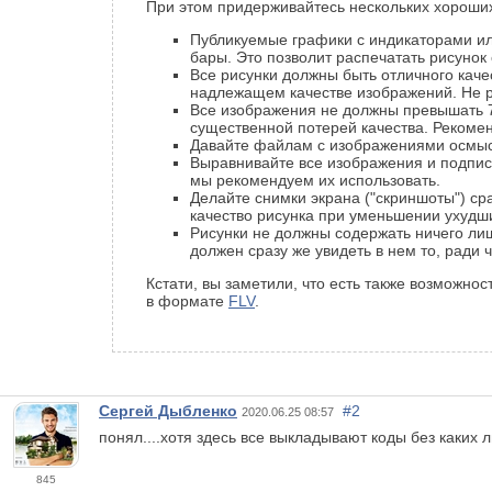
При этом придерживайтесь нескольких хороши
Публикуемые графики с индикаторами ил
бары. Это позволит распечатать рисунок 
Все рисунки должны быть отличного кач
надлежащем качестве изображений. Не р
Все изображения не должны превышать 7
существенной потерей качества. Рекоме
Давайте файлам с изображениями осмыс
Выравнивайте все изображения и подпис
мы рекомендуем их использовать.
Делайте снимки экрана ("скриншоты") ср
качество рисунка при уменьшении ухудш
Рисунки не должны содержать ничего лишн
должен сразу же увидеть в нем то, ради 
Кстати, вы заметили, что есть также возможно
в формате
FLV
.
Сергей Дыбленко
#2
2020.06.25 08:57
понял....хотя здесь все выкладывают коды без каких ли
845