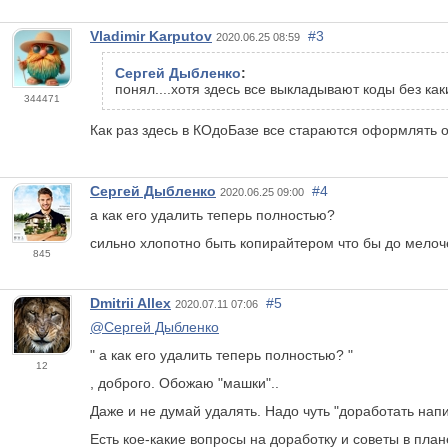
Vladimir Karputov
#3
2020.06.25 08:59
Сергей Дыбленко
:
понял....хотя здесь все выкладывают коды без каки
344471
Как раз здесь в КОдоБазе все стараются оформлять 
Сергей Дыбленко
#4
2020.06.25 09:00
а как его удалить теперь полностью?
сильно хлопотно быть копирайтером что бы до мелоч
845
Dmitrii Allex
#5
2020.07.11 07:06
@Сергей Дыбленко
" а как его удалить теперь полностью? "
12
, доброго. Обожаю "машки"..
Даже и не думай удалять. Надо чуть "доработать напи
Есть кое-какие вопросы на доработку и советы в пла