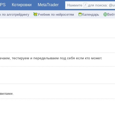
PS
Котировки
MetaTrader
Нажмите
/
для поиска: @use
к по алготрейдингу
Учебник по нейросетям
Календарь
Вебт
Качаем, тестируем и переделываем под себя если кто может.
авилами.