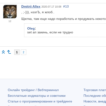
Dmitrii Allex
#10
2020.07.17 10:08
, ;-))), нээтЪ, я жлоб..
Щютка, там еще надо поработать и продумать некотор
12
Oleg
:
set ап закинь, если не трудно
1
2
Онлайн трейдинг / Вебтерминал
Торговая пл
Бесплатные индикаторы и советники
Последние о
Статьи о программировании и трейдинге
Новости, внед