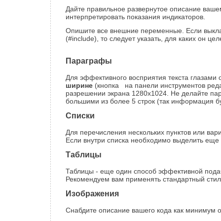
Дайте правильное развернутое описание вашем
интерпретировать показания индикаторов.
Опишите все внешние переменные. Если выкла
(#include), то следует указать, для каких он ц
Параграфы
Для эффективного восприятия текста глазами
ширине
(кнопка на панели инструментов редак
разрешении экрана 1280х1024. Не делайте па
большими из более 5 строк (так информация б
Списки
Для перечисления нескольких пунктов или вари
Если внутри списка необходимо выделить еще 
Таблицы
Таблицы - еще один способ эффективной пода
Рекомендуем вам применять стандартный стил
Изображения
Снабдите описание вашего кода как минимум о