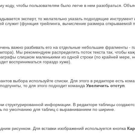
у коду, чтобы пользователям было легче в нем разобраться. Объяс
дывается эксперт, то желательно указать подходящие инструмен
елей служит (функция трейлинга, вычисление размера открываемой по
 очень важно разбивать его на отдельные небольшие фрагменты -
тора). Мы рекомендуем распределять поток текста так, чтобы каж
раграфы слишком маленькими из одной строки (по крайней мере, 
удет восприниматься гораздо хуже).
антов выбора используйте списки. Для этого в редакторе есть ко
подпункты, то для этого подходит команда
Увеличить отступ
.
чи структурированной информации. В редакторе таблицы создаю
ь по умолчанию для таблиц с выравниванием по ширине.
дним рисунком. Для вставки изображений используется кнопка
Кар