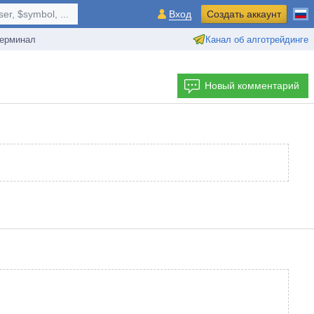
r, $symbol, ...
Вход
Создать аккаунт
ерминал
Канал об алготрейдинге
Новый комментарий