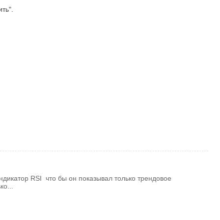
ть".
ндикатор RSI что бы он показывал только трендовое
о...