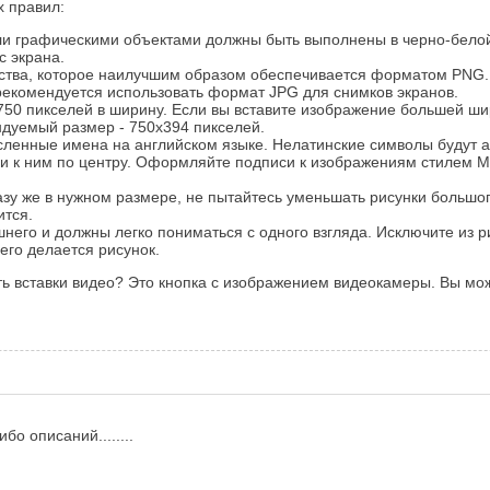
х правил:
и графическими объектами должны быть выполнены в черно-белой
с экрана.
ества, которое наилучшим образом обеспечивается форматом PNG.
екомендуется использовать формат JPG для снимков экранов.
50 пикселей в ширину. Если вы вставите изображение большей ши
ндуемый размер - 750х394 пикселей.
ленные имена на английском языке. Нелатинские символы будут а
и к ним по центру. Оформляйте подписи к изображениям стилем М
азу же в нужном размере, не пытайтесь уменьшать рисунки большо
ится.
его и должны легко пониматься с одного взгляда. Исключите из ри
чего делается рисунок.
сть вставки видео? Это кнопка с изображением видеокамеры. Вы мо
бо описаний........