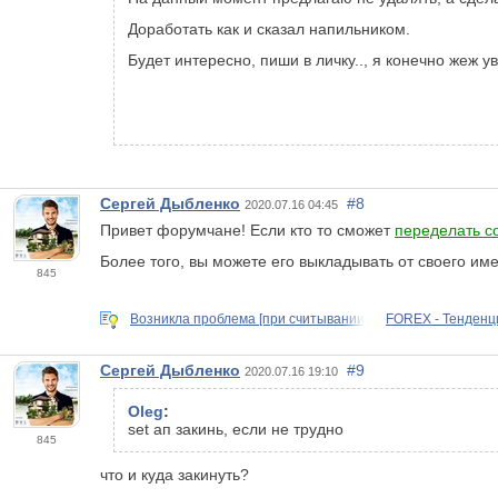
Доработать как и сказал напильником.
Будет интересно, пиши в личку.., я конечно жеж 
Сергей Дыбленко
#8
2020.07.16 04:45
Привет форумчане! Если кто то сможет
переделать с
Более того, вы можете его выкладывать от своего и
845
Возникла проблема [при считывании
FOREX - Тенденц
Сергей Дыбленко
#9
2020.07.16 19:10
Oleg
:
set ап закинь, если не трудно
845
что и куда закинуть?