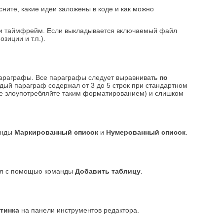
ните, какие идеи заложены в коде и как можно
т и таймфрейм. Если выкладывается включаемый файл
зиции и т.п.).
 параграфы. Все параграфы следует выравнивать
по
дый параграф содержал от 3 до 5 строк при стандартном
не злоупотребляйте таким форматированием) и слишком
манды
Маркированный список
и
Нумерованный список
.
тся с помощью команды
Добавить таблицу
.
тинка
на панели инструментов редактора.