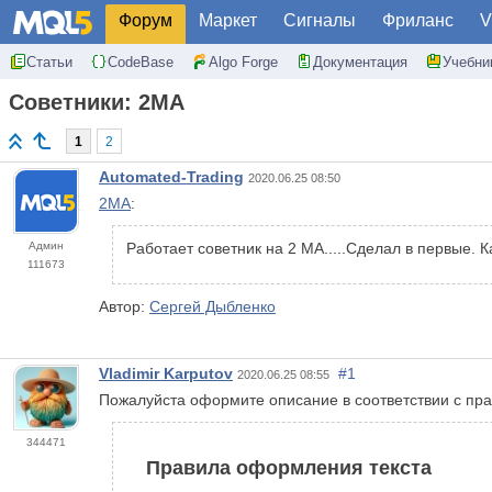
Форум
Маркет
Сигналы
Фриланс
V
Статьи
CodeBase
Algo Forge
Документация
Учебни
Советники: 2MA
1
2
Automated-Trading
2020.06.25 08:50
2MA
:
Админ
Работает советник на 2 МА.....Сделал в первые. 
111673
Автор:
Сергей Дыбленко
Vladimir Karputov
#1
2020.06.25 08:55
Пожалуйста оформите описание в соответствии с пр
344471
Правила оформления текста