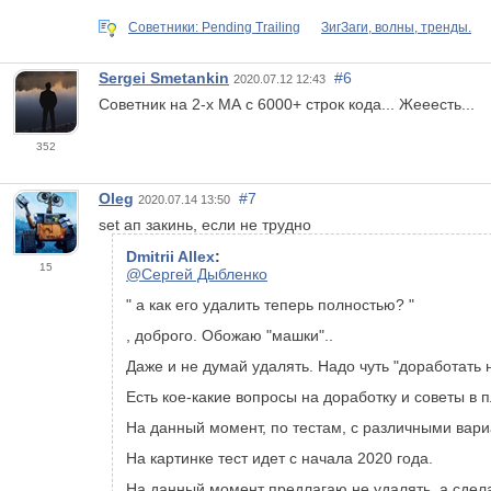
Советники: Pending Trailing
ЗигЗаги, волны, тренды.
Sergei Smetankin
#6
2020.07.12 12:43
Советник на 2-х МА с 6000+ строк кода... Жееесть...
352
Oleg
#7
2020.07.14 13:50
set ап закинь, если не трудно
Dmitrii Allex
:
15
@Сергей Дыбленко
" а как его удалить теперь полностью? "
, доброго. Обожаю "машки"..
Даже и не думай удалять. Надо чуть "доработать 
Есть кое-какие вопросы на доработку и советы в 
На данный момент, по тестам, с различными вариа
На картинке тест идет с начала 2020 года.
На данный момент предлагаю не удалять, а сделат