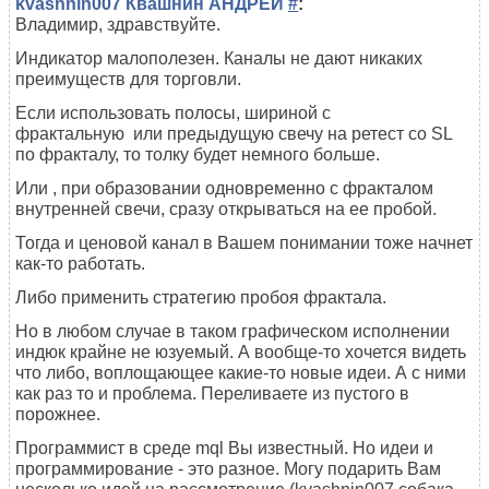
kvashnin007 Квашнин АНДРЕЙ
#
:
Владимир, здравствуйте.
Индикатор малополезен. Каналы не дают никаких
преимуществ для торговли.
Если использовать полосы, шириной с
фрактальную
или предыдущую
свечу на ретест со SL
по фракталу, то толку будет немного больше.
Или , при образовании одновременно с фракталом
внутренней свечи, сразу открываться на ее пробой.
Тогда и ценовой канал в Вашем понимании тоже начнет
как-то работать.
Либо применить стратегию пробоя фрактала.
Но в любом случае в таком графическом исполнении
индюк крайне не юзуемый. А вообще-то хочется видеть
что либо, воплощающее какие-то новые идеи. А с ними
как раз то и проблема. Переливаете из пустого в
порожнее.
Программист в среде mql Вы известный. Но идеи и
программирование - это разное. Могу подарить Вам