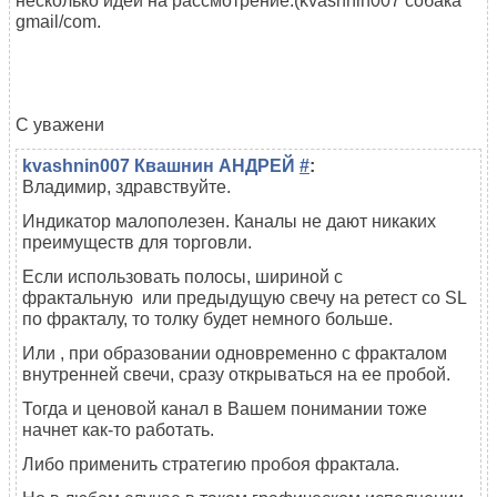
несколько идей на рассмотрение.(kvashnin007 собака
gmail/com.
С уважени
kvashnin007 Квашнин АНДРЕЙ
#
:
Владимир, здравствуйте.
Индикатор малополезен. Каналы не дают никаких
преимуществ для торговли.
Если использовать полосы, шириной с
фрактальную
или предыдущую
свечу на ретест со SL
по фракталу, то толку будет немного больше.
Или , при образовании одновременно с фракталом
внутренней свечи, сразу открываться на ее пробой.
Тогда и ценовой канал в Вашем понимании тоже
начнет как-то работать.
Либо применить стратегию пробоя фрактала.