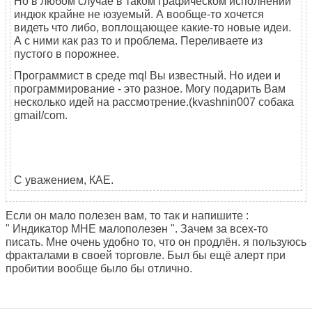
Но в любом случае в таком графическом исполнении
индюк крайне не юзуемый. А вообще-то хочется
видеть что либо, воплощающее какие-то новые идеи.
А с ними как раз то и проблема. Переливаете из
пустого в порожнее.
Программист в среде mql Вы известный. Но идеи и
программирование - это разное. Могу подарить Вам
несколько идей на рассмотрение.(kvashnin007 собака
gmail/com.
С уважением, КАЕ.
Если он мало полезен вам, то так и напишите :
"
Индикатор МНЕ малополезен ". Зачем за всех-то
писать. Мне очень удобно то, что он продлён. я пользуюсь
фракталами в своей торговле. Был бы ещё алерт при
пробитии вообще было бы отлично.