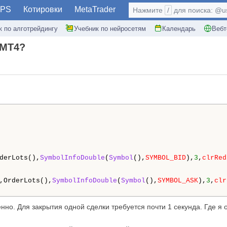
PS
Котировки
MetaTrader
Нажмите
/
для поиска: @use
к по алготрейдингу
Учебник по нейросетям
Календарь
Вебт
 MT4?
derLots(),
SymbolInfoDouble
(
Symbol
(),
SYMBOL_BID
),
3
,
clrRed
,OrderLots(),
SymbolInfoDouble
(
Symbol
(),
SYMBOL_ASK
),
3
,
clr
но. Для закрытия одной сделки требуется почти 1 секунда. Где я о