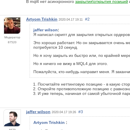
В mql4 нет асинхронного
закрытия\открытия позиций
и
Artyom Trishkin
#2
2020.04.17 19:11
jaffer wilson
:
Я написал скрипт для закрытия открытых ордеров
Модератор
Это хорошо работает. Но он закрывается очень ме
87520
потребуется 10 секунд.
Но я хочу закрыть их быстро или, по крайней мер
Но я ничего не вижу в MQL4 для этого.
Пожалуйста, кто-нибудь направит меня. Я заканчи
Посчитайте неттинговую позицию - в какую сто
Откройте противоположную позицию с равнозн
И уже теперь, начиная от самой убыточной пар
jaffer wilson
#3
2020.04.17 19:26
Artyom Trishkin
:
4679