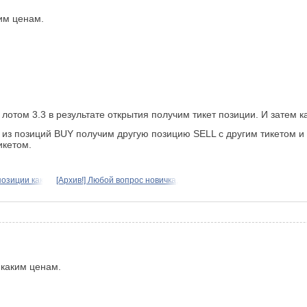
им ценам.
 лотом 3.3 в результате открытия получим тикет позиции. И затем
ой из позиций BUY получим другую позицию SELL с другим тикетом
икетом.
позиции как
[Архив!] Любой вопрос новичка,
 каким ценам.