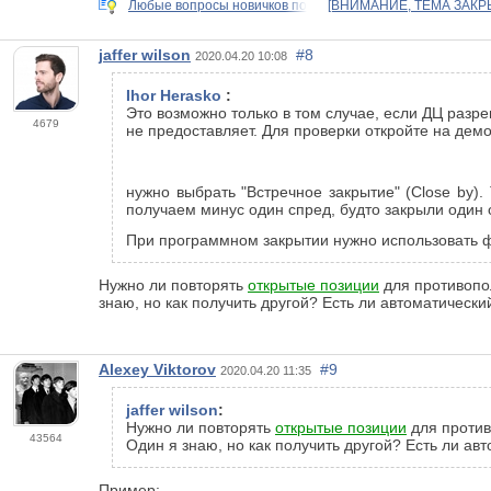
Любые вопросы новичков по
[ВНИМАНИЕ, ТЕМА ЗАКРЫ
jaffer wilson
#8
2020.04.20 10:08
Ihor Herasko
:
Это возможно только в том случае, если ДЦ разр
4679
не предоставляет. Для проверки откройте на дем
нужно выбрать "Встречное закрытие" (Close by)
получаем минус один спред, будто закрыли один о
При программном закрытии нужно использовать ф
Нужно ли повторять
открытые позиции
для противопол
знаю, но как получить другой? Есть ли автоматически
Alexey Viktorov
#9
2020.04.20 11:35
jaffer wilson
:
Нужно ли повторять
открытые позиции
для против
43564
Один я знаю, но как получить другой? Есть ли ав
Пример: