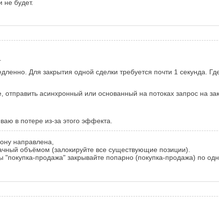
 не будет.
.
дленно. Для закрытия одной сделки требуется почти 1 секунда. Где
е, отправить асинхронный или основанный на потоках запрос на за
ваю в потере из-за этого эффекта.
рону направлена,
ачный объёмом (залокируйте все существующие позиции).
ы "покупка-продажа" закрывайте попарно (покупка-продажа) по одн