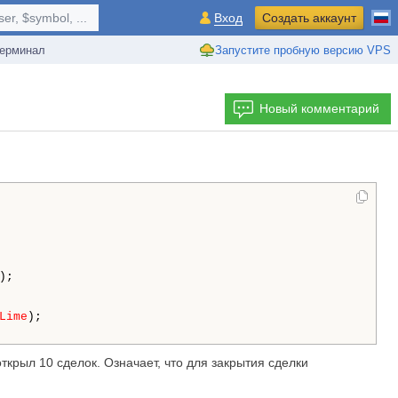
r, $symbol, ...
Вход
Создать аккаунт
ерминал
Запустите пробную версию VPS
Новый комментарий
);

Lime
);

ткрыл 10 сделок. Означает, что для закрытия сделки