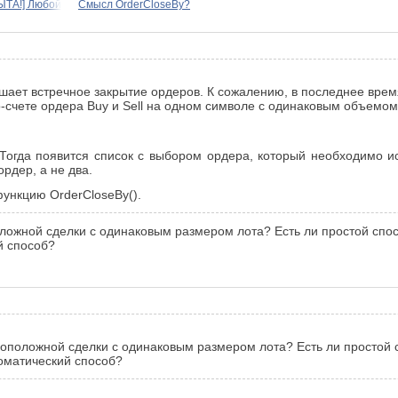
ТА!] Любой
Смысл OrderCloseBy?
ешает встречное закрытие ордеров. К сожалению, в последнее врем
о-счете ордера Buy и Sell на одном символе с одинаковым объемом.
. Тогда появится список с выбором ордера, который необходимо и
рдер, а не два.
ункцию OrderCloseBy().
ожной сделки с одинаковым размером лота? Есть ли простой спосо
й способ?
оположной сделки с одинаковым размером лота? Есть ли простой сп
томатический способ?