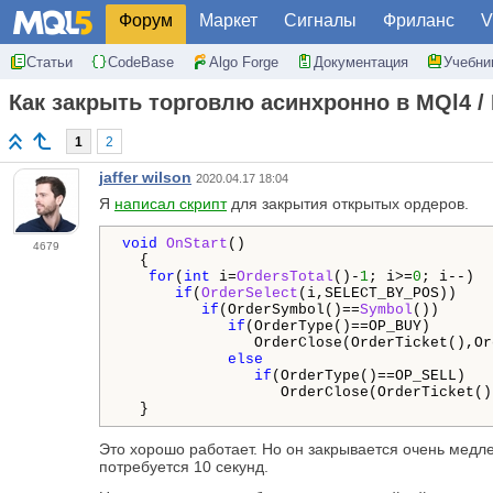
Форум
Маркет
Сигналы
Фриланс
V
Статьи
CodeBase
Algo Forge
Документация
Учебни
Как закрыть торговлю асинхронно в MQl4 /
1
2
jaffer wilson
2020.04.17 18:04
Я
написал скрипт
для закрытия открытых ордеров.
void
OnStart
()

4679
  {

for
(
int
 i=
OrdersTotal
()-
1
; i>=
0
; i--)

if
(
OrderSelect
(i,SELECT_BY_POS))

if
(OrderSymbol()==
Symbol
())

if
(OrderType()==OP_BUY)

               OrderClose(OrderTicket(),Or
else
if
(OrderType()==OP_SELL)

                  OrderClose(OrderTicket()
  }
Это хорошо работает. Но он закрывается очень медлен
потребуется 10 секунд.