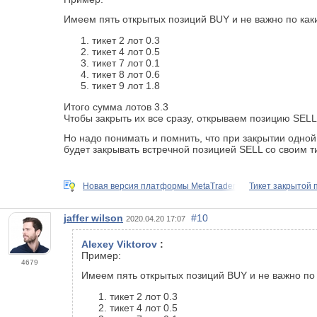
Имеем пять открытых позиций BUY и не важно по как
тикет 2 лот 0.3
тикет 4 лот 0.5
тикет 7 лот 0.1
тикет 8 лот 0.6
тикет 9 лот 1.8
Итого сумма лотов 3.3
Чтобы закрыть их все сразу, открываем позицию SELL
Но надо понимать и помнить, что при закрытии одн
будет закрывать встречной позицией SELL со своим т
Новая версия платформы MetaTrader
Тикет закрытой 
jaffer wilson
#10
2020.04.20 17:07
Alexey Viktorov
:
Пример:
4679
Имеем пять открытых позиций BUY и не важно по
тикет 2 лот 0.3
тикет 4 лот 0.5