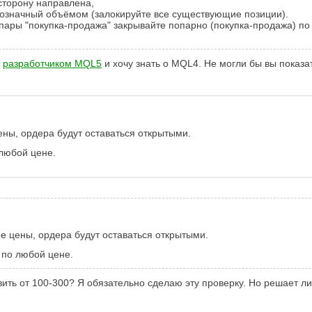
сторону направлена,
означный объёмом (залокируйте все существующие позиции).
пары "покупка-продажа" закрывайте попарно (покупка-продажа) по
ь
разработчиком MQL5
и хочу знать о MQL4. Не могли бы вы показат
ены, ордера будут оставаться открытыми.
 любой цене.
е цены, ордера будут оставаться открытыми.
ь по любой цене.
авить от 100-300? Я обязательно сделаю эту проверку. Но решает л