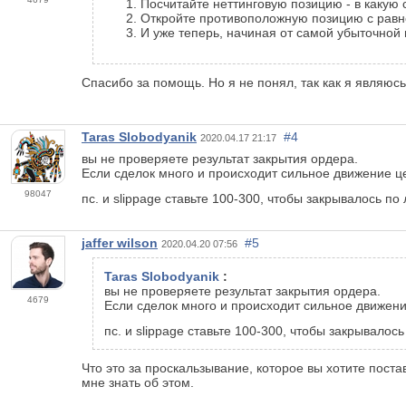
Посчитайте неттинговую позицию - в какую 
Откройте противоположную позицию с равн
И уже теперь, начиная от самой убыточной 
Спасибо за помощь. Но я не понял, так как я являюс
Taras Slobodyanik
#4
2020.04.17 21:17
вы не проверяете результат закрытия ордера.
Если сделок много и происходит сильное движение ц
98047
пс. и slippage ставьте 100-300, чтобы закрывалось по
jaffer wilson
#5
2020.04.20 07:56
Taras Slobodyanik
:
вы не проверяете результат закрытия ордера.
4679
Если сделок много и происходит сильное движени
пс. и slippage ставьте 100-300, чтобы закрывалос
Что это за проскальзывание, которое вы хотите пост
мне знать об этом.