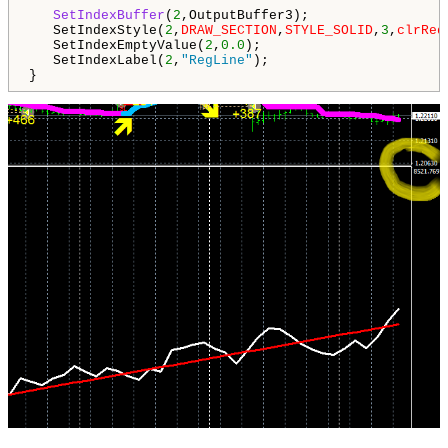
SetIndexBuffer
(
2
,OutputBuffer3);

   SetIndexStyle(
2
,
DRAW_SECTION
,
STYLE_SOLID
,
3
,
clrRed
   SetIndexEmptyValue(
2
,
0.0
);

   SetIndexLabel(
2
,
"RegLine"
);

}