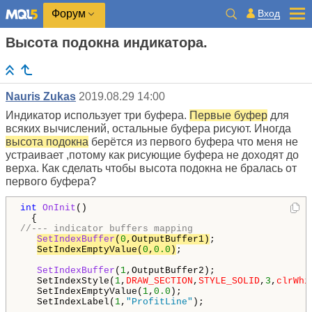
Вход
Форум
Высота подокна индикатора.
Nauris Zukas
2019.08.29 14:00
Индикатор использует три буфера.
Первые буфер
для
всяких вычислений, остальные буфера рисуют. Иногда
высота подокна
берётся из первого буфера что меня не
устраивает ,потому как рисующие буфера не доходят до
верха. Как сделать чтобы высота подокна не бралась от
первого буфера?
int
OnInit
()

//--- indicator buffers mapping
SetIndexBuffer
(
0
,OutputBuffer1)
;

SetIndexEmptyValue(
0
,
0.0
)
;

SetIndexBuffer
(
1
,OutputBuffer2);

   SetIndexStyle(
1
,
DRAW_SECTION
,
STYLE_SOLID
,
3
,
clrWhi
   SetIndexEmptyValue(
1
,
0.0
);

   SetIndexLabel(
1
,
"ProfitLine"
);
