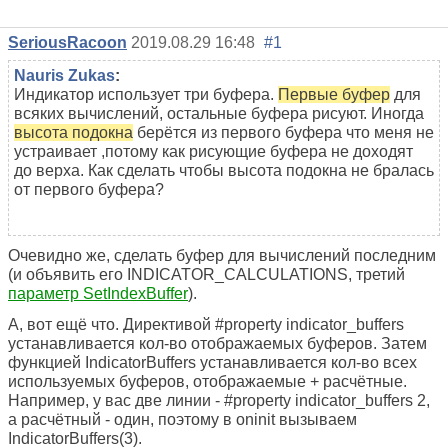
SeriousRacoon
2019.08.29 16:48
#1
Nauris Zukas
:
Индикатор использует три буфера.
Первые буфер
для
всяких вычислений, остальные буфера рисуют. Иногда
высота подокна
берётся из первого буфера что меня не
устраивает ,потому как рисующие буфера не доходят
до верха. Как сделать чтобы высота подокна не бралась
от первого буфера?
Очевидно же, сделать буфер для вычислений последним
(и объявить его INDICATOR_CALCULATIONS, третий
параметр SetIndexBuffer
).
А, вот ещё что. Директивой #property indicator_buffers
устанавливается кол-во отображаемых буферов. Затем
функцией IndicatorBuffers устанавливается кол-во всех
используемых буферов, отображаемые + расчётные.
Например, у вас две линии - #property indicator_buffers 2,
а расчётный - один, поэтому в oninit вызываем
IndicatorBuffers(3).