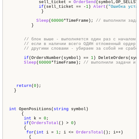
            sell_ticket = 
OrderSend
(symbol,OP_SELLST
if
(sell_ticket == -
1
) 
Alert
(
"Ошибка уста
             }

Sleep
(
60000
*TimeFrame); 
// выполнили зада
         }

// блок выше - выполняется один раз с началом 
// если в наличии всего ОДИН отложенный ордер 
// другими словами - убираем за собой не срабо
if
(OrdersNumber(symbol) == 
1
) DeleteOrders(symb
Sleep
(
60000
*TimeFrame); 
// выполнили задачи и 
return
(
0
);

  }

int
 OpenPositions(
string
 symbol)

     {

int
 k = 
0
;

if
(
OrdersTotal
() > 
0
) 

      {

for
(
int
 i = 
1
; i <= 
OrdersTotal
(); i++)

        {
