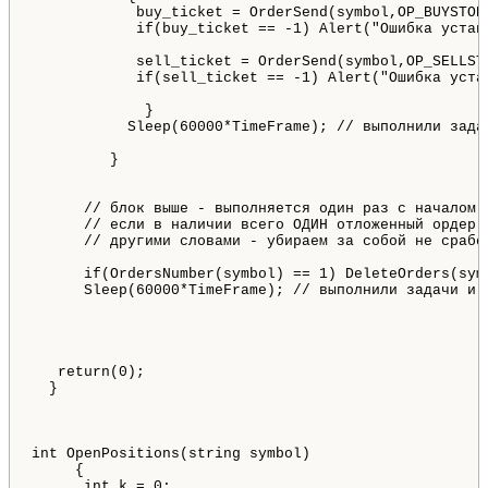
            buy_ticket = OrderSend(symbol,OP_BUYSTOP
            if(buy_ticket == -1) Alert("Ошибка устан
            sell_ticket = OrderSend(symbol,OP_SELLST
            if(sell_ticket == -1) Alert("Ошибка уста
             }

           Sleep(60000*TimeFrame); // выполнили задач
         }

      // блок выше - выполняется один раз с началом н
      // если в наличии всего ОДИН отложенный ордер 
      // другими словами - убираем за собой не сработ
      if(OrdersNumber(symbol) == 1) DeleteOrders(symb
      Sleep(60000*TimeFrame); // выполнили задачи и с
   return(0);

  }

int OpenPositions(string symbol)

     {

      int k = 0;
