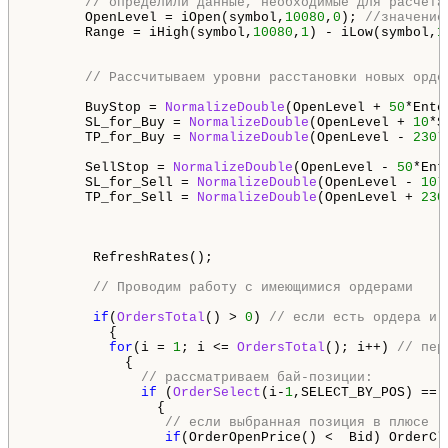
// определили данные, необходимые для расчета
       OpenLevel = iOpen(symbol,
10080
,
0
); 
//значение
       Range = iHigh(symbol,
10080
,
1
) - iLow(symbol,
1
// Рассчитываем уровни расстановки новых орде
       BuyStop = 
NormalizeDouble
(OpenLevel + 
50
*Ente
       SL_for_Buy = 
NormalizeDouble
(OpenLevel + 
10
*S
       TP_for_Buy = 
NormalizeDouble
(OpenLevel - 
230
*
       SellStop = 
NormalizeDouble
(OpenLevel - 
50
*Ent
       SL_for_Sell = 
NormalizeDouble
(OpenLevel - 
10
*
       TP_for_Sell = 
NormalizeDouble
(OpenLevel + 
230
        RefreshRates();

// Проводим работу с имеющимися ордерами
if
(
OrdersTotal
() > 
0
) 
// если есть ордера и 
          {

for
(i = 
1
; i <= 
OrdersTotal
(); i++) 
// пер
            {

// рассматриваем бай-позиции:
if
 (
OrderSelect
(i-
1
,SELECT_BY_POS) == 
                {

// если выбранная позиция в плюсе -
if
(OrderOpenPrice() <  Bid) OrderCl