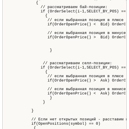
            {

              // рассматриваем бай-позиции:

              if (OrderSelect(i-1,SELECT_BY_POS) == 
                {

                 // если выбранная позиция в плюсе - 
                 if(OrderOpenPrice() <  Bid) OrderCl
                 // если выбранная позиция в минусе 
                 if(OrderOpenPrice() >  Bid) OrderCl
                  }

               // рассматриваем селл-позиции:

              if (OrderSelect(i-1,SELECT_BY_POS) == 
                {

                 // если выбранная позиция в плюсе - 
                 if(OrderOpenPrice() >  Ask) OrderCl
                 // если выбранная позиция в минисе 
                 if(OrderOpenPrice() <  Ask) OrderCl
                  }

               }

          }

          // Если нет открытых позиций - расставим но
          if(OpenPositions(symbol) == 0)

           {
