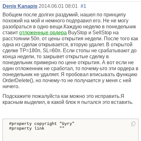
Denis Kanapis
2014.06.01 08:01
#1
Вобщем после долгих раздумий, нашел по принципу
похожий на мой и немного подправил его. Не не могу
разобраться в одно вещи.Каждую неделю в понедельник
ставит
отложенные ордера
BuyStop и SellStop на
расстоянии 50п. от цены открытия недели. После того как
одна из сделак открывается, вторую удалет. В открытой
сделке ТР=180п, SL=60п. Если стопы не срабатывают до
конца недели, то закрывет открытые сделку в
понедельник примерно по цене открытия. А вот если не
один отложенник не сработал, то почему-ьто эти ордера в
понедельник не удаляет. Я пробовал вписывать функцию
OrderDelete(), но почему-то не получается у меня с ней
ничего.
Подскажите пожалуйста как можно это исправить.Я
красным выделил, в какой блок я пытался это вставить.
#property copyright "Gyry"

#property link      ""
