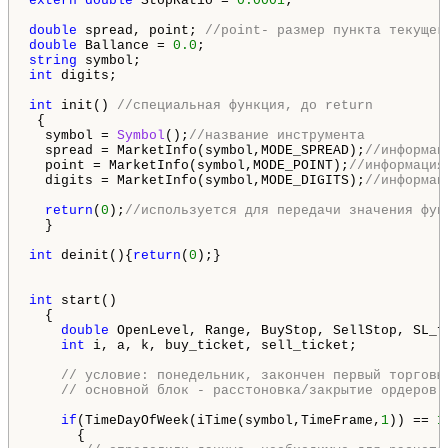
extern
double
 StopRatio = 
0.0001
;

double
 spread, point; 
//point- размер пункта текущег
double
 Ballance = 
0.0
string
int
 digits;

int
 init() 
//специальная функция, до return
 {

  symbol = 
Symbol
();
//название инструмента
  spread = MarketInfo(symbol,MODE_SPREAD);
//информац
  point = MarketInfo(symbol,MODE_POINT);
//информация
  digits = MarketInfo(symbol,MODE_DIGITS);
//информац
return
(
0
);
//используется для передачи значения фун
  } 

int
 deinit(){
return
(
0
);}

int
 start()

  { 

double
 OpenLevel, Range, BuyStop, SellStop, SL_f
int
 i, a, k, buy_ticket, sell_ticket;

// условие: понедельник, закончен первый торговы
// основной блок - расстоновка/закрытие ордеров
if
(TimeDayOfWeek(iTime(symbol,TimeFrame,
1
)) == 
1
      { 
