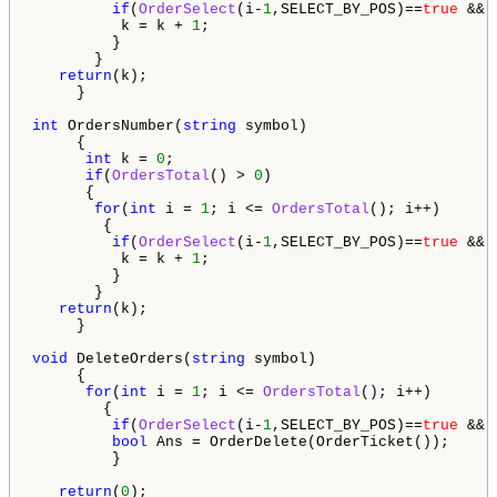
if
(
OrderSelect
(i-
1
,SELECT_BY_POS)==
true
 && 
          k = k + 
1
;

         }

       }   

return
(k);     

     }

int
 OrdersNumber(
string
 symbol)

     {

int
 k = 
0
;

if
(
OrdersTotal
() > 
0
) 

      {

for
(
int
 i = 
1
; i <= 
OrdersTotal
(); i++)

        {

if
(
OrderSelect
(i-
1
,SELECT_BY_POS)==
true
 && 
          k = k + 
1
;

         }

       }   

return
(k);     

     }

void
 DeleteOrders(
string
 symbol)

     {

for
(
int
 i = 
1
; i <= 
OrdersTotal
(); i++)

        {

if
(
OrderSelect
(i-
1
,SELECT_BY_POS)==
true
 && 
bool
 Ans = OrderDelete(OrderTicket());

         }

return
(
0
);     
