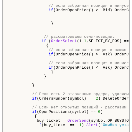
// если выбранная позиция в минусе 
if
(OrderOpenPrice() >  Bid) OrderCl
                  }

// рассматриваем селл-позиции:
if
 (
OrderSelect
(i-
1
,SELECT_BY_POS) == 
                {

// если выбранная позиция в плюсе -
if
(OrderOpenPrice() >  Ask) OrderCl
// если выбранная позиция в минисе 
if
(OrderOpenPrice() <  Ask) OrderCl
                  }

               }

          }

// Если есть 2 отложенных ордера, удаляем 
if
(OrdersNumber(symbol) == 
2
) DeleteOrders(
// Если нет открытых позиций - расставим н
if
(OpenPositions(symbol) == 
0
)

           {

            buy_ticket = 
OrderSend
(symbol,OP_BUYSTOP
if
(buy_ticket == -
1
) 
Alert
(
"Ошибка устан