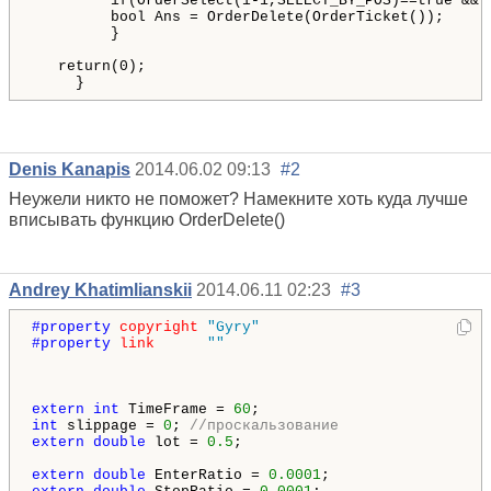
         if(OrderSelect(i-1,SELECT_BY_POS)==true && 
         bool Ans = OrderDelete(OrderTicket());

         }

   return(0);     

     }
Denis Kanapis
2014.06.02 09:13
#2
Неужели никто не поможет? Намекните хоть куда лучше
вписывать функцию OrderDelete()
Andrey Khatimlianskii
2014.06.11 02:23
#3
#property 
copyright
"Gyry"
#property 
link
""
extern
int
 TimeFrame = 
60
int
 slippage = 
0
; 
//проскальзование
extern
double
 lot = 
0.5
;

extern
double
 EnterRatio = 
0.0001