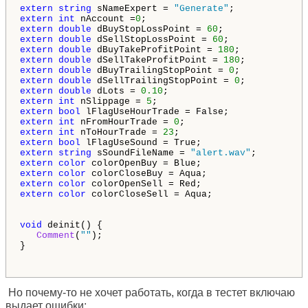
extern
string
 sNameExpert = 
"Generate"
extern
int
 nAccount =
0
extern
double
 dBuyStopLossPoint = 
60
extern
double
 dSellStopLossPoint = 
60
extern
double
 dBuyTakeProfitPoint = 
180
extern
double
 dSellTakeProfitPoint = 
180
extern
double
 dBuyTrailingStopPoint = 
0
extern
double
 dSellTrailingStopPoint = 
0
extern
double
 dLots = 
0.10
extern
int
 nSlippage = 
5
extern
bool
extern
int
 nFromHourTrade = 
0
extern
int
 nToHourTrade = 
23
extern
bool
extern
string
 sSoundFileName = 
"alert.wav"
extern
color
extern
color
extern
color
extern
color
 colorCloseSell = Aqua;

void
 deinit() {

Comment
(
""
);

}

Но почему-то не хочет работать, когда в тестет включаю
выдает ошибки: