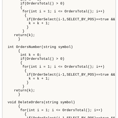
      if(OrdersTotal() > 0) 

      {

       for(int i = 1; i <= OrdersTotal(); i++)

        {

         if(OrderSelect(i-1,SELECT_BY_POS)==true && O
          k = k + 1;

         }

       }   

   return(k);     

     }

int OrdersNumber(string symbol)

     {

      int k = 0;

      if(OrdersTotal() > 0) 

      {

       for(int i = 1; i <= OrdersTotal(); i++)

        {

         if(OrderSelect(i-1,SELECT_BY_POS)==true && 
          k = k + 1;

         }

       }   

   return(k);     

     }

void DeleteOrders(string symbol)

     {

      for(int i = 1; i <= OrdersTotal(); i++)

        {
