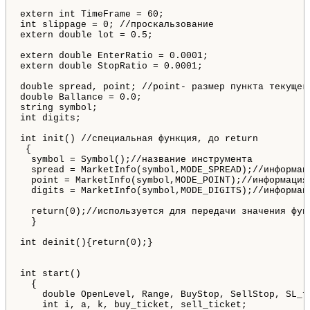
extern int TimeFrame = 60;

int slippage = 0; //проскальзование

extern double lot = 0.5;

extern double EnterRatio = 0.0001;

extern double StopRatio = 0.0001;

double spread, point; //point- размер пункта текущег
double Ballance = 0.0;

string symbol;

int digits;

int init() //специальная функция, до return

 {

  symbol = Symbol();//название инструмента

  spread = MarketInfo(symbol,MODE_SPREAD);//информац
  point = MarketInfo(symbol,MODE_POINT);//информация
  digits = MarketInfo(symbol,MODE_DIGITS);//информац
  return(0);//используется для передачи значения функ
  } 

int deinit(){return(0);}

int start()

  { 

    double OpenLevel, Range, BuyStop, SellStop, SL_f
    int i, a, k, buy_ticket, sell_ticket;
