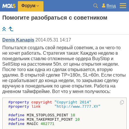
Вход
Форум
Помогите разобраться с советником
Denis Kanapis
2014.05.31 14:17
Попытался создать свой первый советник, а он чего-то
не хочет работать. Стратегия такая: Каждую неделю в
понедельник ставлю отложенные ордера BuyStop и
SellStop на расстоянии 50п. от цены открытия недели.
После того как одна из сделак открывается, вторую
удаляю. В открытой сделке ТР=180п, SL=60п. Если стопы
не срабатывают до конца недели, то закрываю сделку
вручную в понедельник по цене открытия. Работа на
дневном таймфрейме. Вот что у меня получилось:
#property 
copyright
"Copyright 2014"
#property 
link
"http://www.7777.XY"
#define 
MIN_STOPLOSS_POINT 
10
#define 
MIN_TAKEPROFIT_POINT 
10
#define 
MAGIC 
402771