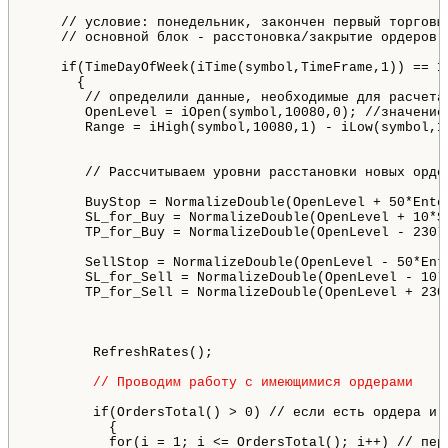
    // условие: понедельник, закончен первый торговый
    // основной блок - расстоновка/закрытие ордеров

    if(TimeDayOfWeek(iTime(symbol,TimeFrame,1)) == 1
      { 

       // определили данные, необходимые для расчета 
       OpenLevel = iOpen(symbol,10080,0); //значение
       Range = iHigh(symbol,10080,1) - iLow(symbol,1
       // Рассчитываем уровни расстановки новых ордер
       BuyStop = NormalizeDouble(OpenLevel + 50*Ente
       SL_for_Buy = NormalizeDouble(OpenLevel + 10*St
       TP_for_Buy = NormalizeDouble(OpenLevel - 230*S
       SellStop = NormalizeDouble(OpenLevel - 50*Ente
       SL_for_Sell = NormalizeDouble(OpenLevel - 10*S
       TP_for_Sell = NormalizeDouble(OpenLevel + 230*
        RefreshRates();

// Проводим работу с имеющимися ордерами
        if(OrdersTotal() > 0) // если есть ордера и о
          {

          for(i = 1; i <= OrdersTotal(); i++) // пере